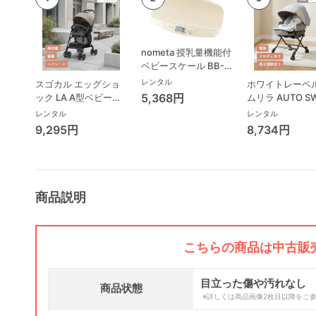
nometa 授乳量機能付
ベビースケール BB-
105 タニタ(TANITA)
レンタル
スゴカル エッグショ
ホワイトレーベル
ベビースケール・体重
5,368円
ック LA A型ベビーカ
ムリラ AUTO S
計
ー コンビ(Combi)
BEDi Long ス
レンタル
レンタル
シェル EG コン
9,295円
8,734円
(Combi) ハイ
ェア・ベビーラ
商品説明
こちらの商品は中古販
目立った傷や汚れなし
商品状態
※詳しくは商品画像2枚目以降をご