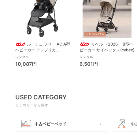
ルーチェ フリー AC A型
リベル （2026） B型ベ
ベビーカー アップリカ
ビーカー サイベックス(cybex)
(Aprica) A型ベビーカー アッ
レンタル
レンタル
プリカ(Aprica)
10,087円
6,501円
USED CATEGORY
カテゴリーから探す
中古ベビーベッド
中