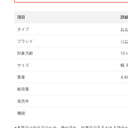
項目
詳
タイプ
お
ブランド
ベビ
対象月齢
12
サイズ
幅 
重量
4.8
耐荷重
発売年
機能
※本商品は中古品のため、傷や汚れ、付属品の不足がある場合