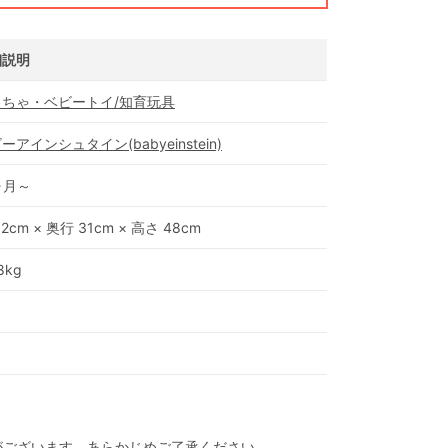
細説明
もちゃ・ベビートイ/知育玩具
ーアインシュタイン(babyeinstein)
ヶ月～
32cm × 奥行 31cm × 高さ 48cm
8kg
がございます。あらかじめご了承ください。