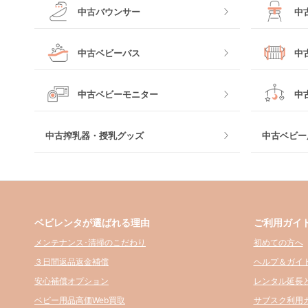
中古バウンサー
中
中古ベビーバス
中
中古ベビーモニター
中
中古搾乳器・授乳グッズ
中古ベビー
ベビレンタが選ばれる理由
ご利用ガイ
メンテナンス･清掃のこだわり
初めての方へ
３日間返品返金補償
ヘルプ＆ガイ
安心補償オプション
レンタル延長
ベビー用品高価Web買取
サブスク利用