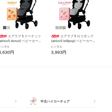
エアラブ 5 ドーナッツ
エアラブ 5 ロリポップ
(airluv5 donut) ベビーカーそ
(airluv5 lollipop) ベビーカーそ
(air
の他 ポレッド(Poled)
の他 ポレッド(Poled)
その他
レンタル
レンタル
レンタ
3,630円
3,993円
4,5
中古ハイローチェア