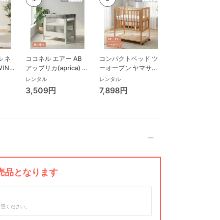
 ネ
ココネル エアー AB
コンパクトベッド ツ
ココネル エアー
WING
アップリカ(aprica) ミ
ーオープン ヤマサキ
ス AB アップリ
リープ
ニサイズ/コンパクト
(Yamasaki) ミニサイ
(aprica) ミニサ
レンタル
レンタル
レンタル
ビ
ベビーベッド
ズ/コンパクトベビー
コンパクトベビ
3,509円
7,898円
3,993円
ローチ
ベッド
ド
ック
売品となります
参照ください。