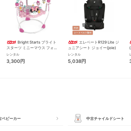
Bright Starts ブライト
エレベートR129 Lite ジ
スターツ ミニーマウス フォー
ュニアシート ジョイー(joie)
エバー ベストフレンド ジャン
レンタル
レンタル
パー ジャンパルー キッズツー
3,300円
5,038円
(Kids2)
古ベビーカー
中古チャイルドシート