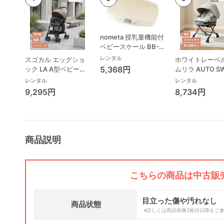
nometa 授乳量機能付
ベビースケール BB-
105 タニタ(TANITA)
レンタル
スゴカル エッグショ
ホワイトレーベル
ベビースケール・体重
5,368円
ック LA A型ベビーカ
ムリラ AUTO S
計
ー コンビ(Combi)
BEDi Long ス
レンタル
レンタル
シェル EG コン
9,295円
8,734円
(Combi) ハイ
ェア・ベビーラ
商品説明
こちらの商品は中古販
目立った傷や汚れなし
商品状態
※詳しくは商品画像2枚目以降をご