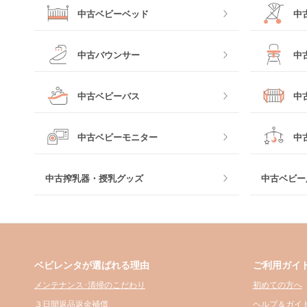
中古ベビーベッド
中
中古バウンサー
中
中古ベビーバス
中
中古ベビーモニター
中
中古搾乳器・授乳グッズ
中古ベビー
ベビレンタが選ばれる理由
ご利用ガイ
メンテナンス･清掃のこだわり
初めての方へ
３日間返品返金補償
ヘルプ＆ガイ