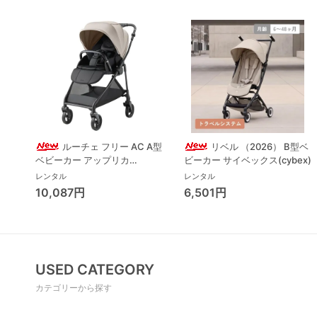
ルーチェ フリー AC A型
リベル （2026） B型ベ
ベビーカー アップリカ
ビーカー サイベックス(cybex)
(Aprica) A型ベビーカー アッ
レンタル
レンタル
プリカ(Aprica)
10,087円
6,501円
USED CATEGORY
カテゴリーから探す