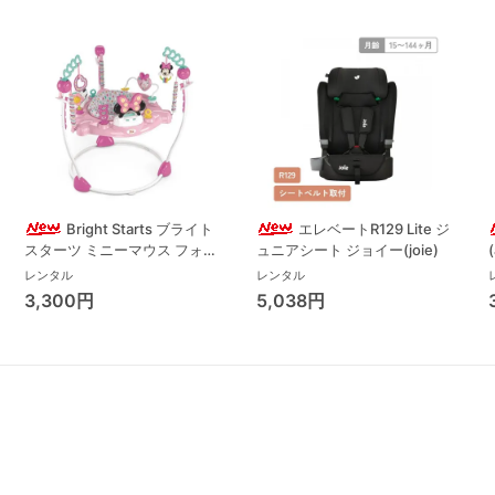
Bright Starts ブライト
エレベートR129 Lite ジ
スターツ ミニーマウス フォー
ュニアシート ジョイー(joie)
エバー ベストフレンド ジャン
レンタル
レンタル
パー ジャンパルー キッズツー
3,300円
5,038円
(Kids2)