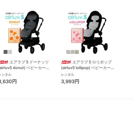
エアラブ 5 ドーナッツ
エアラブ 5 ロリポップ
(airluv5 donut) ベビーカーそ
(airluv5 lollipop) ベビーカーそ
(air
の他 ポレッド(Poled)
の他 ポレッド(Poled)
その他
レンタル
レンタル
レンタ
3,630円
3,993円
4,5