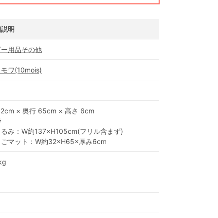
細説明
ビー用品その他
モワ(10mois)
32cm × 奥行 65cm × 高さ 6cm
考
るみ：W約137×H105cm(フリル含まず)
ごマット：W約32×H65×厚み6cm
kg