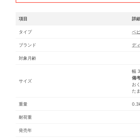
項目
詳
タイプ
ベ
ブランド
ディ
対象月齢
幅 
備
サイズ
おく
たま
重量
0.3
耐荷重
発売年