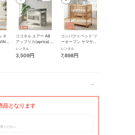
 ネ
ココネル エアー AB
コンパクトベッド ツ
ココネル エアー
WING
アップリカ(aprica) ミ
ーオープン ヤマサキ
ス AB アップリ
リープ
ニサイズ/コンパクト
(Yamasaki) ミニサイ
(aprica) ミニサ
レンタル
レンタル
レンタル
ビ
ベビーベッド
ズ/コンパクトベビー
コンパクトベビ
3,509円
7,898円
3,993円
ローチ
ベッド
ド
ック
売品となります
参照ください。