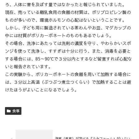
ろ、人体に害を及ぼす量ではなかったと報じられていました。
現在、売っている離乳食用の食器の材質は、ポリプロピレン製の
ものが多いので、環境ホルモンの心配はないということです。
しかし、子ども用に製造されている茶わんやお皿、マグカップの
中には材質がポリカーボネートのものもあるでしょう。
その場合、洗浄にあたっては洗剤の濃度を守り、やわらかいスポ
ンジを使って洗浄し、すすぎは十分に行う、また、消毒を必要と
する場合には、85～90℃で３分以内とするなど留意すれば心配な
いと報告されています。
この実験から、ポリカーボネートの食器を用いて加熱する場合に
は、３分以上高温（ぷつぷつ煮立つくらい）で加熱することは避
けたほうがよいことになるでしょう。
食事
海育（食育）が学べる『うみファーム』がいよい