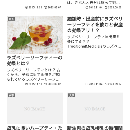
最初は、1品づつしっかり裏ごし
は、きちんと自分は座って娘を
して・・・という段階から始ま
抱いて授乳していました。 で
2015.11.04
2023.09.07
2015.11.04
2023.09.07
り、だんだんカットするサイズ
も、その日は眠過ぎて起き上が
や硬さを調整していき・・・。
れなくなり、横着して横に並べ
妊娠時・出産前にラズベリ
食事
食事
少量だった頃は、ハンドブレン
て置いてある少し段差がある娘
ーリーフティを飲むと安産
ダーを使...
のすのこベッドにひじを付いて
の効果アリ！？
寝転がったまま授乳し...
ラズベリーリーフティは出産を
楽にする？？
TraditionalMedicialsのラズベリ
ーリーリーフティーが良いと聞
いて・・・ もう産まれてもいい
ラズベリーリーフティーの
よ～って思った頃に、飲み始め
効果とは？
ました～！！！ もう早くBabyに
会いたくてたまらなかった
ラズベリーリーフティとは？ 古
し、...
くから、子宮に対する働きが知
られているラズベリーリーフ。
ラズベリーは、バラ科キイチゴ
2015.11.13
2023.09.07
2015.11.04
2023.09.07
属に属する低木。 果実は、ジュ
ースやジャムなどによく使用さ
食事
食事
れていてよく知られていますよ
ね。 ラズベリーリーフとは、ま
さにその...
母乳に良いハーブティ・た
新生児の母乳授乳の時間間