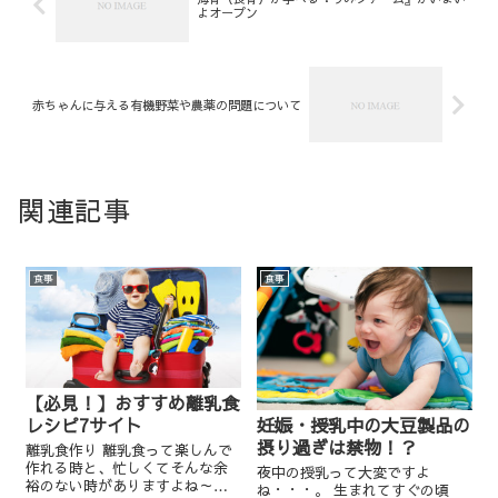
よオープン
赤ちゃんに与える有機野菜や農薬の問題について
関連記事
食事
食事
【必見！】おすすめ離乳食
妊娠・授乳中の大豆製品の
レシピ7サイト
摂り過ぎは禁物！？
離乳食作り 離乳食って楽しんで
作れる時と、忙しくてそんな余
夜中の授乳って大変ですよ
裕のない時がありますよね～。
ね・・・。 生まれてすぐの頃