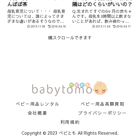
んぽぽ茶
隔はどのくらいがいいの？
母乳育児について・・・ 母乳育
Q.生まれてすぐの0ヶ月の赤ちゃ
児については、国によってさま
んです。母乳を3時間以上飲まな
ざまな違いがあるそうなのです
いことがあれば、飲み終わって
が、特に発展途上国では乳児の
から30分で欲しがることもあっ
2015.11.06
2016.04.16
2015.11.04
2016.04.17
死亡率の改善や自然な避妊効果
て、授乳の感覚がまちまちなの
があるという理由で母乳育児が
だけれど大丈夫？ こんな質問を
横スクロールできます
薦められています。 先進国でも
友達のママから頂きました。 赤
子どもの感染症の予防効果だけ
ちゃんを産んだばかりのママは
でなく、糖尿...
おっ...
ベビー用品レンタル
ベビー用品高額買取
会社概要
プライバシーポリシー
利用規約
Copyright © 2023 ベビとも All Rights Reserved.