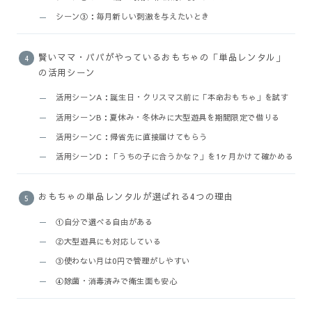
シーン③：毎月新しい刺激を与えたいとき
賢いママ・パパがやっているおもちゃの「単品レンタル」
の活用シーン
活用シーンA：誕生日・クリスマス前に「本命おもちゃ」を試す
活用シーンB：夏休み・冬休みに大型遊具を期間限定で借りる
活用シーンC：帰省先に直接届けてもらう
活用シーンD：「うちの子に合うかな？」を1ヶ月かけて確かめる
おもちゃの単品レンタルが選ばれる4つの理由
①自分で選べる自由がある
②大型遊具にも対応している
③使わない月は0円で管理がしやすい
④除菌・消毒済みで衛生面も安心