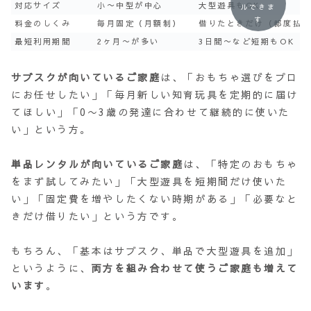
対応サイズ
小〜中型が中心
大型遊具もOK
ルできま
す
料金のしくみ
毎月固定（月額制）
借りたときだけ（都度払
最短利用期間
2ヶ月〜が多い
3日間〜など短期もOK
サブスクが向いているご家庭
は、「おもちゃ選びをプロ
にお任せしたい」「毎月新しい知育玩具を定期的に届け
てほしい」「0〜3歳の発達に合わせて継続的に使いた
い」という方。
単品レンタルが向いているご家庭
は、「特定のおもちゃ
をまず試してみたい」「大型遊具を短期間だけ使いた
い」「固定費を増やしたくない時期がある」「必要なと
きだけ借りたい」という方です。
もちろん、「基本はサブスク、単品で大型遊具を追加」
というように、
両方を組み合わせて使うご家庭も増えて
います
。