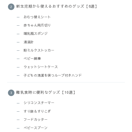
新生児期から使えるおすすめのグッズ【8選】
おむつ替えシート
赤ちゃん用爪切り
哺乳瓶スポンジ
湯温計
粉ミルクストッカー
ベビー綿棒
ウェットシートケース
子どもの清潔を保つループ付きハンド
離乳食時に便利なグッズ【10選】
シリコンスチーマー
すり鉢＆すりこぎ
フードカッター
べビースプーン