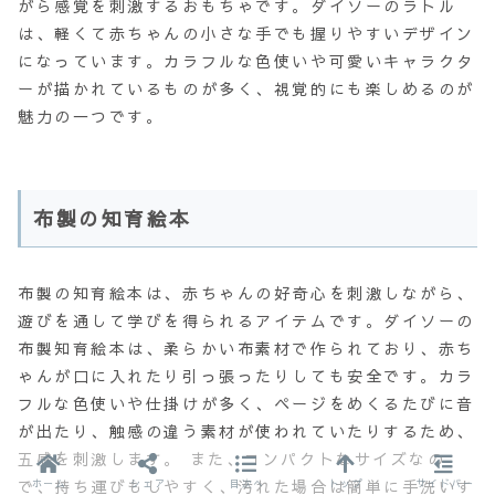
がら感覚を刺激するおもちゃです。ダイソーのラトル
は、軽くて赤ちゃんの小さな手でも握りやすいデザイン
になっています。カラフルな色使いや可愛いキャラクタ
ーが描かれているものが多く、視覚的にも楽しめるのが
魅力の一つです。
布製の知育絵本
布製の知育絵本は、赤ちゃんの好奇心を刺激しながら、
遊びを通して学びを得られるアイテムです。ダイソーの
布製知育絵本は、柔らかい布素材で作られており、赤ち
ゃんが口に入れたり引っ張ったりしても安全です。カラ
フルな色使いや仕掛けが多く、ページをめくるたびに音
が出たり、触感の違う素材が使われていたりするため、
五感を刺激します。 また、コンパクトなサイズなの
で、持ち運びもしやすく、汚れた場合は簡単に手洗いす
ホーム
シェア
目次へ
トップ
サイドバー