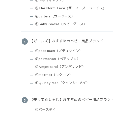
②Gap（ギャップ）
③The North Face（ザ ノーズ フェイス）
④carters（カーターズ）
⑤Baby Goose（ベビーグース）
【ガールズ】おすすめのベビー用品ブランド
①petit main（プティマイン）
②pairmanon（ペアマノン）
③Ampersand（アンパサンド）
④mocmof（モクモフ）
⑤Quincy Mae（クインシーメイ）
【安くておしゃれ】おすすめのベビー用品ブラン
①バースデイ