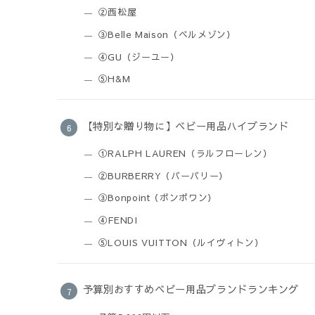
②西松屋
③Belle Maison（ベルメゾン）
④GU（ジーユー）
⑤H&M
【特別な贈り物に】ベビー用品ハイブランド
①RALPH LAUREN（ラルフローレン）
②BURBERRY（バーバリー）
③Bonpoint（ボンポワン）
④FENDI
⑤LOUIS VUITTON（ルイヴィトン）
予算別おすすめベビー用品ブランドランキング