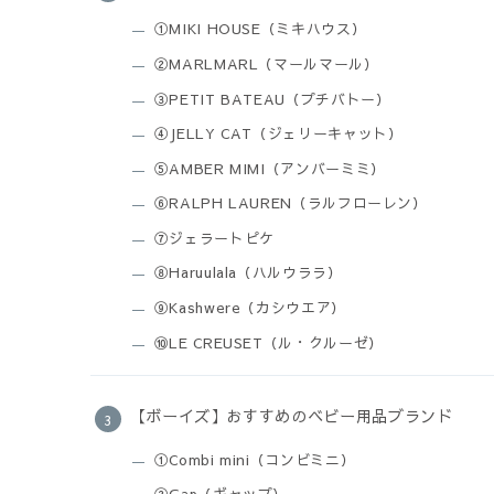
①MIKI HOUSE（ミキハウス）
②MARLMARL（マールマール）
③PETIT BATEAU（プチバトー）
④JELLY CAT（ジェリーキャット）
⑤AMBER MIMI（アンバーミミ）
⑥RALPH LAUREN（ラルフローレン）
⑦ジェラートピケ
⑧Haruulala（ハルウララ）
⑨Kashwere（カシウエア）
⑩LE CREUSET（ル・クルーゼ）
【ボーイズ】おすすめのベビー用品ブランド
①Combi mini（コンビミニ）