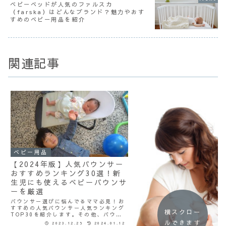
ベビーベッドが人気のファルスカ
（farska）はどんなブランド？魅力やおす
すめのベビー用品を紹介
関連記事
ベビー用品
【2024年版】人気バウンサー
おすすめランキング30選！新
生児にも使えるベビーバウンサ
ーを厳選
バウンサー選びに悩んでるママ必見！お
すすめの人気バウンサー人気ランキング
横スクロー
TOP30を紹介します。その他、バウン
サーの対象年齢や選び方のコツ、ベビー
ルできます
2023.12.25
2024.01.12