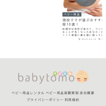
バウンサーを使う時の注意点なども合わ
せて紹介します。
ベビー用品
現役ママが選ぶおすすめ
服10選！
妊娠中は体形が変わり、ワンピ
ることが多くなったあなた！授
くくて産後に着る服に困ってい
か？（私がそうでした・・・） 
2016.02.13
201
初の外出となるお宮参りの服は
きちんとした服を用意しておく
めします。レンタルもあり...
ベビー用品レンタル
ベビー用品高額買取
会社概要
プライバシーポリシー
利用規約