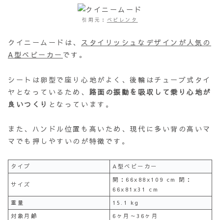
引用元：
ベビレンタ
クイニームードは、
スタイリッシュなデザインが人気の
A型ベビーカー
です。
シートは卵型で座り心地がよく、後輪はチューブ式タイ
ヤとなっているため、
路面の振動を吸収して乗り心地が
良いつくり
となっています。
また、ハンドル位置も高いため、現代に多い背の高いマ
マでも押しやすいのが特徴です。
タイプ
A型ベビーカー
開：66x88x109 cm 閉：
サイズ
66x81x31 cm
重量
15.1 kg
対象月齢
6ヶ月～36ヶ月