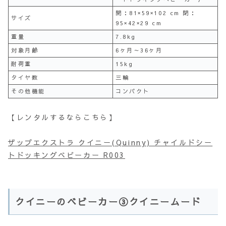
開：81×59×102 cm 閉：
サイズ
95×42×29 cm
重量
7.8kg
対象月齢
6ヶ月～36ヶ月
耐荷重
15kg
タイヤ数
三輪
その他機能
コンパクト
【レンタルするならこちら】
ザップエクストラ クイニー(Quinny) チャイルドシー
トドッキングベビーカー R003
クイニーのベビーカー③クイニームード