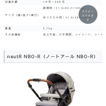
対象年齢
1か月～36か月
展開時：51.6×84.2×100cm
スクロー
サイズ（幅×高さ×奥行）
ルできま
折りたたみ時：51.6×38×103cm
す
重量
5.7kg
その他機能
自立可能、片手開閉、ハイシート、シート
nautR NBO-R（ノートアール NBO-R）