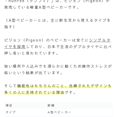
「Runfee（ランフィ）」は、ピジョン（Pigeon）が
発売している軽量A型ベビーカーです。
（A型ベビーカーとは、主に新生児から使えるタイプを
指す）
ピジョン（Pigeon）のベビーカーは全てに
シングルタ
イヤを採用
しており、日本で主流のダブルタイヤに比べ
押し易いと言われています。
狭い場所や人込みでも滑らかに動くため操作ストレスが
低いという結果が出ています。
そして
機能性はもちろんのこと、洗練されたデザインも
多くの人に支持されている理由
です。
項目
詳細
タイプ
A型ベビーカー