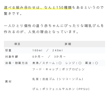
選べる組み合わせは、なんと150種類
もあるというので
驚きです。
一人ひとり個性の違う赤ちゃんにぴったりな哺乳びんを
作れるのが、人気の理由となっています。
項目
詳細
容量
160ml ／ 240ml
対象年齢
0か月～ ／ 3か月～
消毒・除菌方法
煮沸／スチーム：〇 レンジ：〇 薬液：〇
フード・キャップ：ポリプロピレン
乳首：合成ゴム（シリコーンゴム）
素材
びん：ポリフェニルサルホン（PPSU）