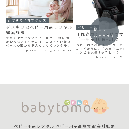
おすすめ子育てグッズ
ダスキンのベビー用品レンタル
ベビー用品
横スクロー
徹底解説！
【保存版】コンビのオス
ルできます
育児に欠かせないベビー用品。 短期間し
ビー用品10選vol.2
か使わないアイテムは、コストや収納ス
ベビー用品の総合メーカーとし
ペースの面から購入ではなくレンタルを
コンビからは、“お母さんと赤
選択するママも多くなってきています。
2024.12.13
2025.04.11
コンビを応援する”というコン
本記事では、そんなママ達のためにダス
赤ちゃんを守るエッグショック
キンをはじめとするベビー用品レンタル
2016.06.17
202
商品がたくさん販売されていま
ショップを徹底比較！...
10位から6位をご紹介したコン
スメベビー用品ですが、...
ベビー用品レンタル
ベビー用品高額買取
会社概要