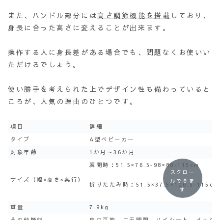
また、ハンドル部分には
高さ調節機能を搭載
しており、
身長に合った高さに変えることが出来ます。
操作する人に身長差がある場合でも、問題なくお使いい
ただけるでしょう。
使い勝手を考えられた上でデザイン性も備わっていると
ころが、人気の理由のひとつです。
項目
詳細
タイプ
A型ベビーカー
対象年齢
1か月～36か月
展開時：51.5×76.5‐98×88‐115cm
スクロー
サイズ（幅×高さ×奥行）
ルできま
折りたたみ時：51.5×37.5×100.5‐115cm
す
重量
7.9kg
その他機能
自立可能、片手開閉、ハイシート、メッシ