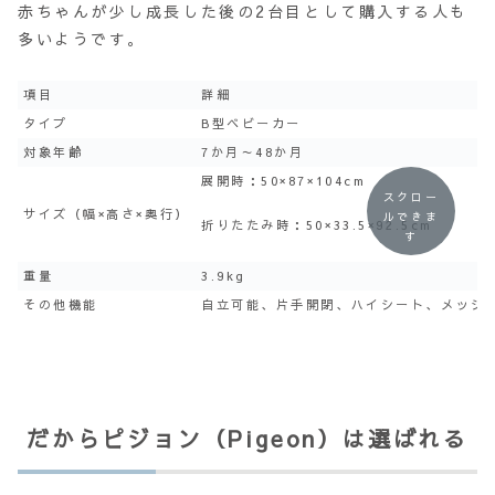
赤ちゃんが少し成長した後の2台目として購入する人も
多いようです。
項目
詳細
タイプ
B型ベビーカー
対象年齢
7か月～48か月
展開時：50×87×104cm
スクロー
サイズ（幅×高さ×奥行）
ルできま
折りたたみ時：50×33.5×92.5cm
す
重量
3.9kg
その他機能
自立可能、片手開閉、ハイシート、メッシ
だからピジョン（Pigeon）は選ばれる