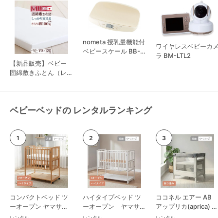
nometa 授乳量機能付
ワイヤレスベビーカ
ベビースケール BB-
ラ BM-LTL2
105
【新品販売】ベビー
固綿敷きふとん（レギ
ュラータイプ） 西川
(nishikawa)
ベビーベッドの レンタルランキング
コンパクトベッド ツ
ハイタイプベッド ツ
ココネル エアー AB
ーオープン ヤマサキ
ーオープン ヤマサキ
アップリカ(aprica) ミ
(Yamasaki) ミニサイ
(Yamasaki) レギュラ
ニサイズ/コンパクト
レンタル
レンタル
レンタル