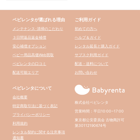
ベビレンタが選ばれる理由
ご利用ガイド
メンテナンス･清掃のこだわり
初めての方へ
３日間返品返金補償
ヘルプ＆ガイド
安心補償オプション
レンタル延長と購入ガイド
ベビー用品高価Web買取
サブスク利用ガイド
ベビレンタの口コミ
配送・送料について
配送可能エリア
お問い合わせ
ベビレンタについて
会社概要
株式会社ベビレンタ
特定商取引法に基づく表記
営業時間：平日10:00~17:00
プライバシーポリシー
東京都公安委員会 古物商許可
利用規約
第30112190674号
レンタル契約に関する注意事項
通知書