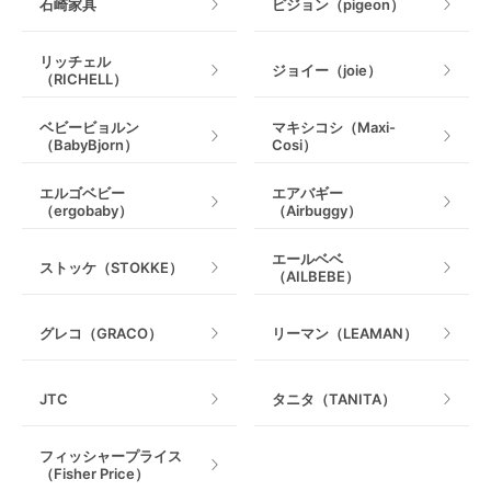
石崎家具
ピジョン（pigeon）
リッチェル
ジョイー（joie）
（RICHELL）
ベビービョルン
マキシコシ（Maxi-
（BabyBjorn）
Cosi）
エルゴベビー
エアバギー
（ergobaby）
（Airbuggy）
エールベベ
ストッケ（STOKKE）
（AILBEBE）
グレコ（GRACO）
リーマン（LEAMAN）
JTC
タニタ（TANITA）
フィッシャープライス
（Fisher Price）