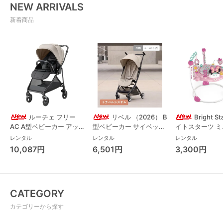
NEW ARRIVALS
新着商品
ルーチェ フリー
リベル （2026） B
Bright S
AC A型ベビーカー アッ
型ベビーカー サイベック
イトスターツ 
プリカ(Aprica) A型ベビ
ス(cybex)
ス フォーエバー
レンタル
レンタル
レンタル
ーカー アップリカ
レンド ジャンパ
10,087円
6,501円
3,300円
(Aprica)
パルー キッズツ
(Kids2)
CATEGORY
カテゴリーから探す