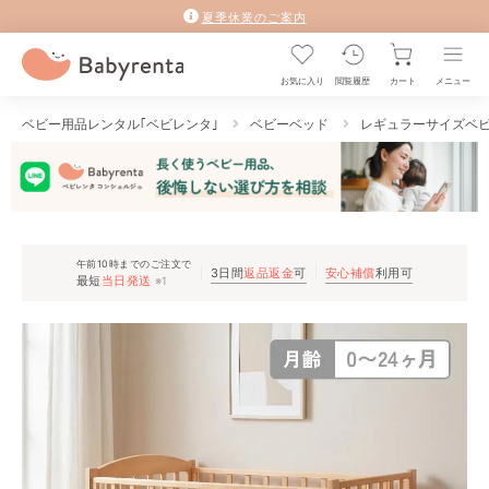
夏季休業のご案内
お気に入り
閲覧履歴
カート
メニュー
ベビー用品レンタル｢ベビレンタ｣
ベビーベッド
レギュラーサイズベ
午前10時までのご注文で
3日間
返品返金
可
安心補償
利用可
最短
当日発送
※1