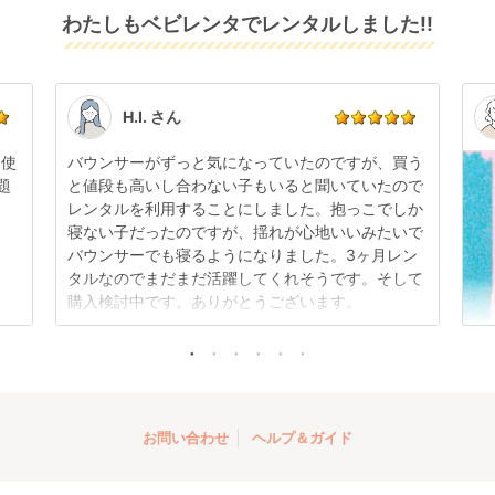
わたしもベビレンタでレンタルしました!!
また、レンタル期間の変更も商品発送前であれば変更
てお届けしております。そのため、小さなキズや使用
可能です。
感はございますが、故障や大きなキズ、シミなどのリ
商品やレンタル期間の変更は
こちら
からご連絡くださ
ペアできないものは除き、お客様にお出ししていま
い。
す。
点検清掃については
こちら
もご確認ください。
H.I. さん
日使
バウンサーがずっと気になっていたのですが、買う
題
と値段も高いし合わない子もいると聞いていたので
レンタルを利用することにしました。抱っこでしか
寝ない子だったのですが、揺れが心地いいみたいで
バウンサーでも寝るようになりました。3ヶ月レン
タルなのでまだまだ活躍してくれそうです。そして
購入検討中です。ありがとうございます。
お問い合わせ
ヘルプ＆ガイド