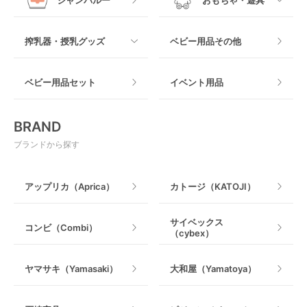
抱っこ紐その他
木製
つっぱりタイプ
すべて
搾乳器・授乳グッズ
ベビー用品その他
マット製
ねじとめタイプ
おもちゃのサブスク
すべて
ベビー用品セット
イベント用品
おもちゃ
電動搾乳器
BRAND
ベビージム
授乳グッズ・ママ用品
ブランドから探す
手押し車・歩行器
アップリカ（Aprica）
カトージ（KATOJI）
乗用玩具・乗り物
サイベックス
コンビ（Combi）
（cybex）
室内遊具
ヤマサキ（Yamasaki）
大和屋（Yamatoya）