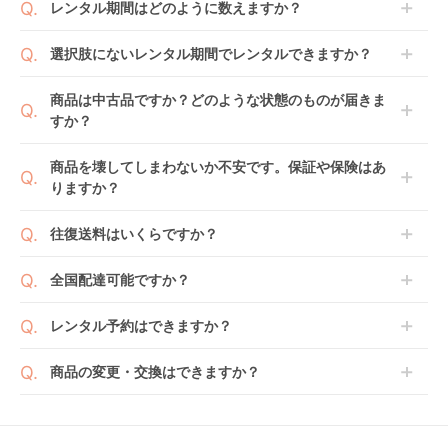
レンタル期間はどのように数えますか？
商品到着日を0日目と起算し、到着日の翌日から利用
選択肢にないレンタル期間でレンタルできますか？
開始日1日目となります。
1ヶ月レンタルなら30日間として、レンタル契約終了
ご注文後にレンタル延長していただくことでご希望期
商品は中古品ですか？どのような状態のものが届きま
日までに配送業者（佐川急便）に商品の引渡しとなり
間の利用が可能です。
すか？
ます。
例えば4ヶ月の場合、3ヶ月レンタル＋1ヶ月延長とし
てご利用いただくか、もしくは6ヶ月レンタルご注文
商品によっては「新品」と「リユース品」を選べるも
商品を壊してしまわないか不安です。保証や保険はあ
の上で、早期にご返却ください。
のもございます。
りますか？
新品商品はメーカーから仕入れた状態のものをお送り
します。商品によっては入荷後に開封し組み立て及び
ベビレンタでは「安心補償オプション」をご用意して
往復送料はいくらですか？
走行テストを行う場合がございます。
おります。
また、新品商品はご注文後にメーカーからお取り寄せ
ご注文時に商品と一緒にカートへ入れ安心補償オプシ
送料は商品サイズによって異なります。商品をカート
全国配達可能ですか？
となる場合がございます。その際、メーカーの都合に
ョンをご購入ください。
へ入れ、カートページから住所を入力すると送料が確
よっては、表示されているお届け予定日よりも遅れる
２つのプランごとに補償内容は異なります。
認いただけます。
沖縄・離島をのぞくどこでも配送いたします。
場合や、在庫切れによりご注文をキャンセルさせてい
レンタル予約はできますか？
詳しくは
こちら
をご確認ください。
※空港への配達はご対応できかねますのであらかじめ
ただく場合がございます。あらかじめご了承くださ
ご了承ください。
ベビレンタでは配送日を180日後のお日にちまで指定
い。
商品の変更・交換はできますか？
可能ですので、商品のご注文時にご希望のお日にちに
※万が一キャンセルとなった場合には、代金は全額ご
配送日指定をしてください。レンタル開始日は到着日
発送前に限り可能です。
返金いたします。
の翌日となります。
通常、商品到着日の5日前には発送準備が完了してお
りますので、それ以降の受付は出来かねます。
リユース品は返却された商品を点検・クリーニングし