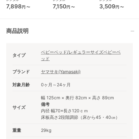
ズ/コンパクトベビー
ーサイズベビーベッド
ベビーベッド
7,898
7,150
3,509
円 〜
円 〜
円 〜
ベッド
商品説明
ベビーベッド/レギュラーサイズベビーベ
タイプ
ッド
ブランド
ヤマサキ(Yamasaki)
対象月齢
0ヶ月～24ヶ月
幅 125cm × 奥行 82cm × 高さ 89cm
備考
サイズ
内径 幅70×長さ120ｃｍ
床板高さ2段階調節（床から45・40㎝）
重量
29kg