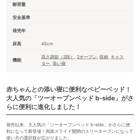
耐荷重
安全基準
発売年
床高
45cm
高さ調節（2段）
,
2オープン
,
収納
,
キャス
機能
ター
,
添い寝
赤ちゃんとの添い寝に便利なベビーベッド！
大人気の「ツーオープンベッド b-side」がさ
らに便利に進化しました！
発売以来、大人気の「ツーオープンベッド b-side」がさらに便
利になって新登場！両面スライド開閉のスリーオープンになって
使い方の選択肢が広がりました。