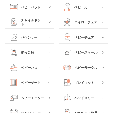
ベビーベッド
ベビーカー
すべて
すべて
チャイルドシー
ハイローチェア
ト
ミニサイズベビーベッ
A型ベビーカー
ド
すべて
すべて
バウンサー
ベビーチェア
レギュラーサイズベビ
B型ベビーカー
ーベッド
ベビーシート
電動ハイローチェア
すべて
すべて
抱っこ紐
ベビースケール
ベッドインベッド
二人乗りベビーカー
チャイルドシート
手動ハイローチェア
電動タイプ
ハイチェア
すべて
ベビーバス
ベビーサークル
クーファン
ベビーカーその他
ジュニアシート
バウンシングタイプ
ローチェア
抱っこ紐・おんぶ紐
すべて
マットレス・布団
チャイルドシートその
ベビーゲート
プレイマット
他
ロッキングタイプ
テーブルチェア
スリング
プラスチック製
すべて
ベビーベッドその他
ベビーモニター
ベッドメリー
ヒップシート
メッシュ製
おくだけタイプ
ジャンパルー
おもちゃ・遊具