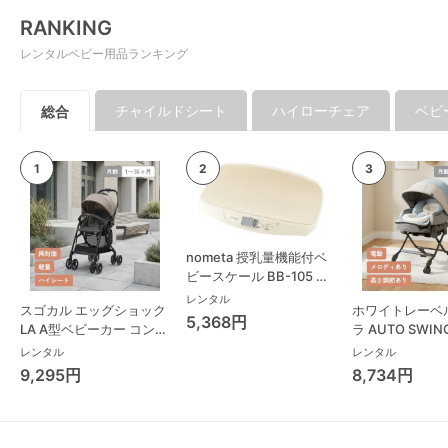
RANKING
レンタルベビー用品ランキング
チャイルドシート
ハイローチェア
ベビ
総合
nometa 授乳量機能付ベ
ビースケール BB-105 タ
ニタ(TANITA) ベビースケ
レンタル
スゴカル エッグショック
ホワイトレーベ
ール・体重計
5,368円
LA A型ベビーカー コンビ
ラ AUTO SWING
(Combi)
Long スリープ
レンタル
レンタル
コンビ(Combi)
9,295円
8,734円
チェア・ベビー