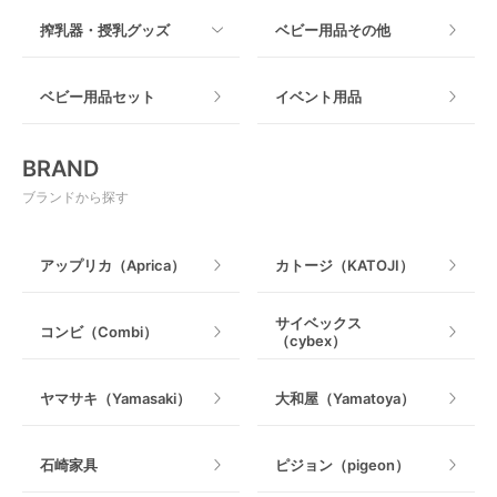
すべて
搾乳器・授乳グッズ
ベビー用品その他
マット製
ねじとめタイプ
おもちゃのサブスク
すべて
ベビー用品セット
イベント用品
おもちゃ
電動搾乳器
BRAND
ベビージム
授乳グッズ・ママ用品
ブランドから探す
手押し車・歩行器
アップリカ（Aprica）
カトージ（KATOJI）
乗用玩具・乗り物
サイベックス
コンビ（Combi）
（cybex）
室内遊具
ヤマサキ（Yamasaki）
大和屋（Yamatoya）
石崎家具
ピジョン（pigeon）