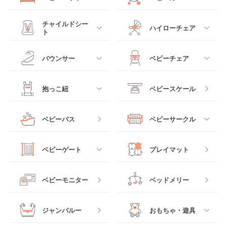
すべて
すべて
チャイルドシー
ハイローチェア
ト
ミニサイズベビーベッ
A型ベビーカー
ド
すべて
すべて
バウンサー
ベビーチェア
レギュラーサイズベビ
B型ベビーカー
ーベッド
ベビーシート
電動ハイローチェア
すべて
すべて
抱っこ紐
ベビースケール
ベッドインベッド
二人乗りベビーカー
チャイルドシート
手動ハイローチェア
電動タイプ
ハイチェア
すべて
ベビーバス
ベビーサークル
クーファン
ベビーカーその他
ジュニアシート
バウンシングタイプ
ローチェア
抱っこ紐・おんぶ紐
すべて
マットレス・布団
チャイルドシートその
ベビーゲート
プレイマット
他
ロッキングタイプ
テーブルチェア
スリング
プラスチック製
すべて
ベビーベッドその他
ベビーモニター
ベッドメリー
ヒップシート
メッシュ製
おくだけタイプ
ジャンパルー
おもちゃ・遊具
抱っこ紐その他
木製
つっぱりタイプ