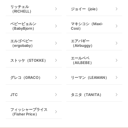
リッチェル
ジョイー（joie）
（RICHELL）
ベビービョルン
マキシコシ（Maxi-
（BabyBjorn）
Cosi）
エルゴベビー
エアバギー
（ergobaby）
（Airbuggy）
エールベベ
ストッケ（STOKKE）
（AILBEBE）
グレコ（GRACO）
リーマン（LEAMAN）
JTC
タニタ（TANITA）
フィッシャープライス
（Fisher Price）