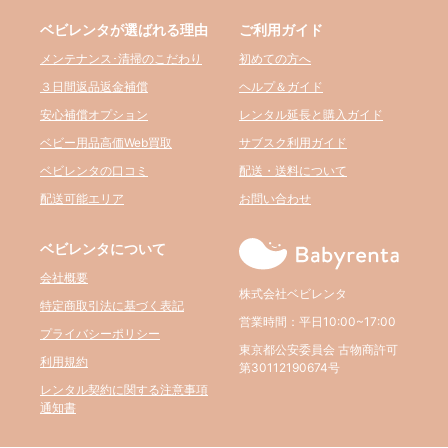
ベビレンタが選ばれる理由
ご利用ガイド
メンテナンス･清掃のこだわり
初めての方へ
３日間返品返金補償
ヘルプ＆ガイド
安心補償オプション
レンタル延長と購入ガイド
ベビー用品高価Web買取
サブスク利用ガイド
ベビレンタの口コミ
配送・送料について
配送可能エリア
お問い合わせ
ベビレンタについて
会社概要
株式会社ベビレンタ
特定商取引法に基づく表記
営業時間：平日10:00~17:00
プライバシーポリシー
東京都公安委員会 古物商許可
利用規約
第30112190674号
レンタル契約に関する注意事項
通知書