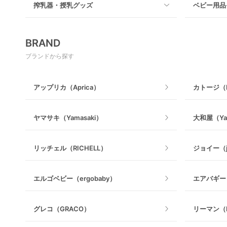
搾乳器・授乳グッズ
ベビー用品
クーファン
ベビーカー
ロッキングタイプ
テーブルチ
メッシュ製
すべて
マットレス・布団
BRAND
木製
電動搾乳器
ブランドから探す
ベビーベッドその他
マット製
授乳グッズ・ママ用品
アップリカ（Aprica）
カトージ（K
ヤマサキ（Yamasaki）
大和屋（Ya
リッチェル（RICHELL）
ジョイー（j
エルゴベビー（ergobaby）
エアバギー（
グレコ（GRACO）
リーマン（L