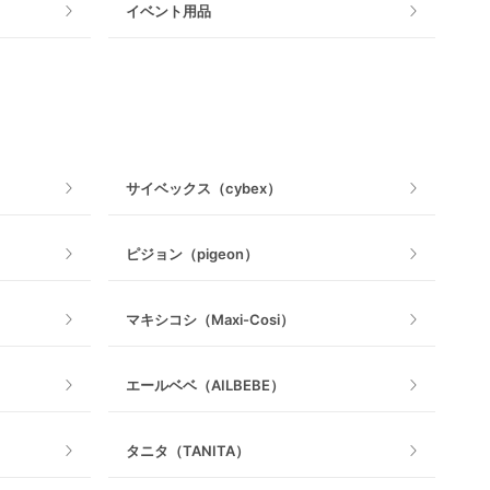
イベント用品
おもちゃのサブスク
おもちゃ
ベビージム
サイベックス（cybex）
手押し車・歩行器
ピジョン（pigeon）
乗用玩具・乗り物
マキシコシ（Maxi-Cosi）
室内遊具
エールベベ（AILBEBE）
タニタ（TANITA）