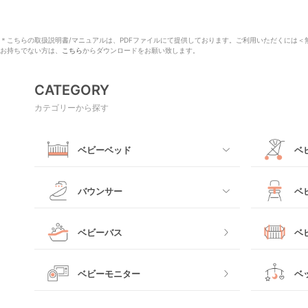
＊こちらの取扱説明書/マニュアルは、PDFファイルにて提供しております。ご利用いただくには＜無料
お持ちでない方は、
こちら
からダウンロードをお願い致します。
CATEGORY
カテゴリーから探す
ベビーベッド
ベ
すべて
すべて
バウンサー
ベ
ミニサイズベビーベッド
A型ベビー
すべて
すべて
ベビーバス
ベ
レギュラーサイズベビーベッド
B型ベビー
電動タイプ
ハイチェア
すべて
ベビーモニター
ベ
ベッドインベッド
二人乗りベ
バウンシングタイプ
ローチェア
プラスチッ