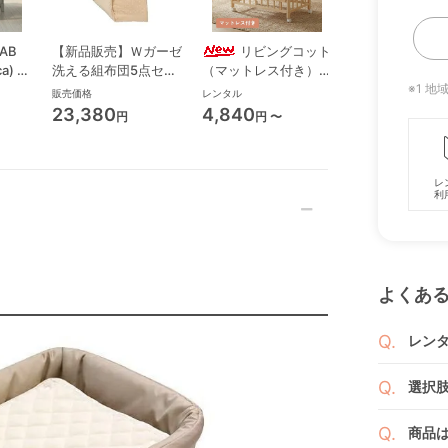
AB
【新品販売】Ｗガーゼ
リビングコット
ココネル エアー
a) ミ
洗える組布団5点セッ
（マットレス付き）
ス AB アップリ
クト
ト 70×120センチ マ
ミニサイズ・コンパク
(aprica) ミニサ
※1 
販売価格
レンタル
レンタル
ットレス・布団 竹元
トベビーベッド 大和
コンパクトベビ
23,380
4,840
3,993
円
円 〜
円 〜
産興
屋(Yamatoya)
ド
(takemotosankou)
レ
利
よくあ
レン
商品
選択
りま
1ヶ月
ご注
商品
者（
です