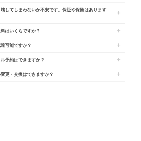
4ヶ月の場合、3ヶ月レンタル＋1ヶ月延長としてご利用いただ
によっては「新品」と「リユース品」を選べるものもございま
を壊してしまわないか不安です。保証や保険はあります
、もしくは6ヶ月レンタルご注文の上で、早期にご返却くださ
商品はメーカーから仕入れた状態のものをお送りします。商品に
ては入荷後に開封し組み立て及び走行テストを行う場合がござい
レンタでは「安心補償オプション」をご用意しております。
送料はいくらですか？
。
文時に商品と一緒にカートへ入れ安心補償オプションをご購入く
、新品商品はご注文後にメーカーからお取り寄せとなる場合がご
い。
は商品サイズによって異なります。商品をカートへ入れ、カート
ます。その際、メーカーの都合によっては、表示されているお届
配達可能ですか？
のプランごとに補償内容は異なります。
ジから住所を入力すると送料が確認いただけます。
定日よりも遅れる場合や、在庫切れによりご注文をキャンセルさ
くは
こちら
をご確認ください。
・離島をのぞくどこでも配送いたします。
いただく場合がございます。あらかじめご了承ください。
タル予約はできますか？
港への配達はご対応できかねますのであらかじめご了承くださ
が一キャンセルとなった場合には、代金は全額ご返金いたしま
ンタでは配送日を180日後のお日にちまで指定可能ですので、
の変更・交換はできますか？
のご注文時にご希望のお日にちに配送日指定をしてください。レ
ル開始日は到着日の翌日となります。
前に限り可能です。
ース品は返却された商品を点検・クリーニングしてお届けしてお
、商品到着日の5日前には発送準備が完了しておりますので、そ
す。そのため、小さなキズや使用感はございますが、故障や大き
降の受付は出来かねます。
ズ、シミなどのリペアできないものは除き、お客様にお出しして
、レンタル期間の変更も商品発送前であれば変更可能です。
す。
やレンタル期間の変更は
こちら
からご連絡ください。
清掃については
こちら
もご確認ください。