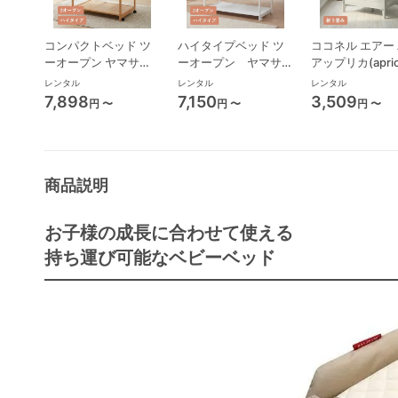
コンパクトベッド ツ
ハイタイプベッド ツ
ココネル エアー 
ーオープン ヤマサキ
ーオープン ヤマサキ
アップリカ(apric
(Yamasaki) ミニサイ
(Yamasaki) レギュラ
ニサイズ/コンパ
レンタル
レンタル
レンタル
ズ/コンパクトベビー
ーサイズベビーベッド
ベビーベッド
7,898
7,150
3,509
円 〜
円 〜
円 〜
ベッド
商品説明
お子様の成長に合わせて使える
持ち運び可能なベビーベッド