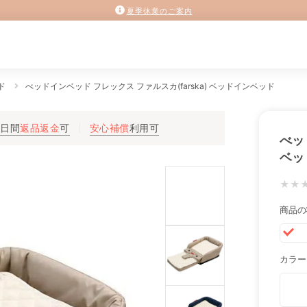
夏季休業のご案内
ド
べッドインベッド フレックス ファルスカ(farska) ベッドインベッド
3日間
返品返金
可
安心補償
利用可
べッ
ベッ
★★
商品の
カラー