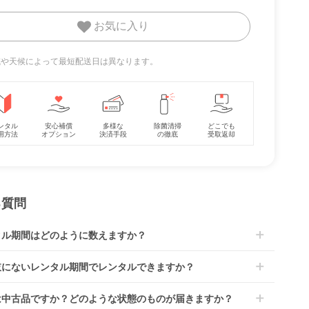
お気に入り
プラ
〈ミニサイズ〉西川
セピア ヤマサキ
カ
(nishikawa)リビング
(Yamasaki) レギュラ
イズ/
固綿敷き布団 マット
ーサイズベビーベッド
地域や天候によって最短配送日は異なります。
レンタル
レンタル
ーベッ
レス・布団
2,420
12,067
円 〜
円 〜
ンタル
安心補償
多様な
除菌清掃
どこでも
用方法
オプション
決済手段
の徹底
受取返却
る質問
タル期間はどのように数えますか？
到着日を0日目と起算し、到着日の翌日から利用開始日1日目とな
肢にないレンタル期間でレンタルできますか？
す。
レンタルなら30日間として、レンタル契約終了日までに配送業
文後にレンタル延長していただくことでご希望期間の利用が可能
は中古品ですか？どのような状態のものが届きますか？
佐川急便）に商品の引渡しとなります。
。