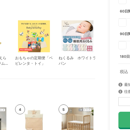
60日
90日
180
えら
おもちゃの定期便「ベ
ねくるみ ホワイトラ
ルンバ 105 Com
ジムに
ビレンタ・トイ」
パン
ボット
最
往