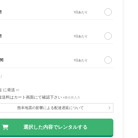
間
間
日間
bo ロ
CIRCLE ソファ ソリ
バウンサー ブリス ベ
ッド ナチュラル
ビービョルン
短
に発送
※1
復送料はカート画面にて確認下さい
※要住所入力
熊本地震の影響による配達遅延について