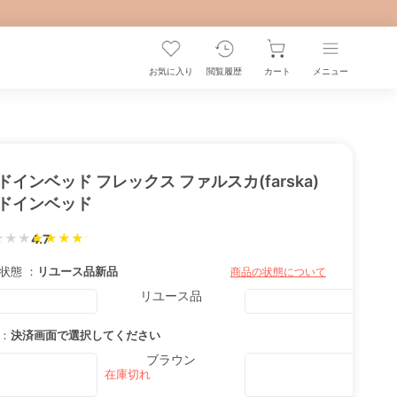
お気に入り
閲覧履歴
カート
メニュー
ドインベッド フレックス ファルスカ(farska)
ドインベッド
★★★
4.7
状態 ：
リユース品
新品
商品の状態について
リユース品
：
決済画面で選択してください
ブラウン