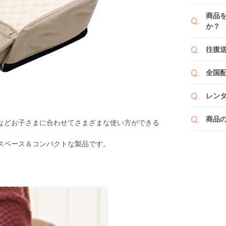
例えば
商品
商品
くか
す。
か？
い。
新品
よっ
ベビ
往復
ます
ご注
また
ださ
送料
ざい
全国
２つ
ペー
け予
詳し
沖縄
せて
レン
※空
※万
い。
ベビレ
す。
商品
などお子さまに合わせてさまざまな使い方ができる
商品
ンタ
発送
リユ
スペース＆コンパクトな製品です。
通常
りま
れ以
なキ
また
いま
商品
点検