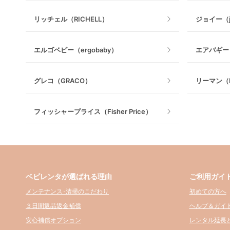
リッチェル（RICHELL）
ジョイー（j
エルゴベビー（ergobaby）
エアバギー（
グレコ（GRACO）
リーマン（L
フィッシャープライス（Fisher Price）
ベビレンタが選ばれる理由
ご利用ガイ
メンテナンス･清掃のこだわり
初めての方へ
３日間返品返金補償
ヘルプ＆ガイ
安心補償オプション
レンタル延長