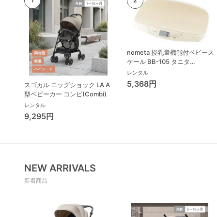
nometa 授乳量機能付ベビース
ケール BB-105 タニタ
(TANITA) ベビースケール・体
レンタル
重計
5,368円
スゴカル エッグショック LA A
型ベビーカー コンビ(Combi)
レンタル
9,295円
NEW ARRIVALS
新着商品