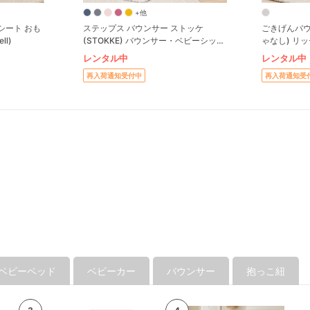
+他
シート おも
ステップス バウンサー ストッケ
ごきげんバウ
ll)
(STOKKE) バウンサー・ベビーシッタ
ゃなし) リッチ
ー R003
ー・ベビー
レンタル中
レンタル中
再入荷通知受付中
再入荷通知受
ベビーベッド
ベビーカー
バウンサー
抱っこ紐