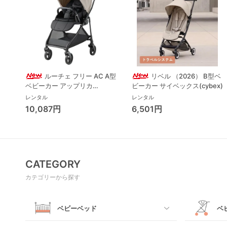
ルーチェ フリー AC A型
リベル （2026） B型ベ
ベビーカー アップリカ
ビーカー サイベックス(cybex)
(Aprica) A型ベビーカー アッ
レンタル
レンタル
プリカ(Aprica)
10,087円
6,501円
CATEGORY
カテゴリーから探す
ベビーベッド
ベ