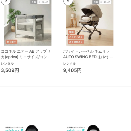
ココネル エアー AB アップリ
ホワイトレーベル ネムリラ
カ(aprica) ミニサイズ/コンパ
AUTO SWING BEDi おやすみ
クトベビーベッド
ドーム EG コンビ(Combi) ハイ
レンタル
レンタル
ローチェア・ベビーラック
3,509円
9,405円