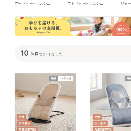
アー ベビービョルン
フト ベビービョルン
ジャー
(BabyBjorn) バウンサー・ベ
(BabyBjorn) バウンサー・ベ
(Bab
ビーシッター
ビーシッター
ビー
10
件見つかりました