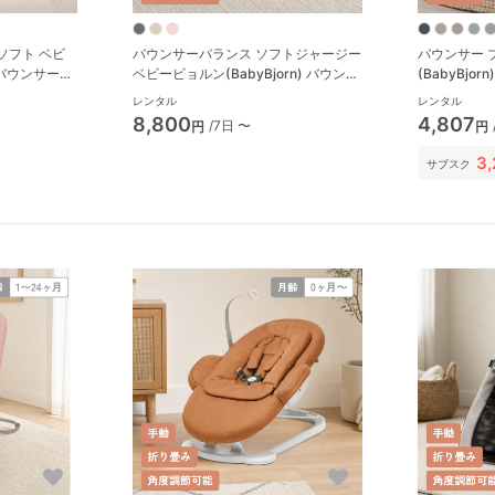
ソフト ベビ
バウンサーバランス ソフトジャージー
バウンサー 
) バウンサー・
ベビービョルン(BabyBjorn) バウンサ
(BabyBj
ー・ベビーシッター
ター
レンタル
レンタル
8,800
4,807
/7日 〜
円
円
3
サブスク