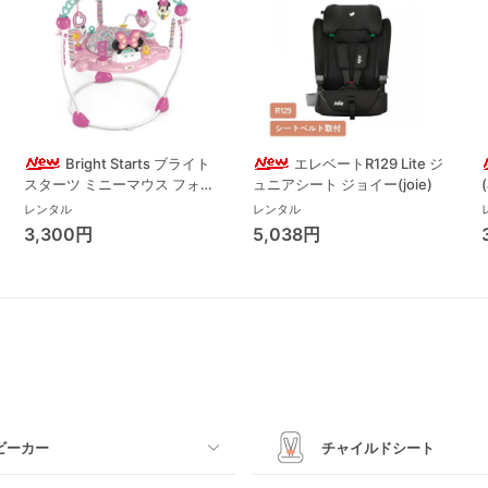
Bright Starts ブライト
エレベートR129 Lite ジ
スターツ ミニーマウス フォー
ュニアシート ジョイー(joie)
エバー ベストフレンド ジャン
レンタル
レンタル
パー ジャンパルー キッズツー
3,300円
5,038円
(Kids2)
ビーカー
チャイルドシート