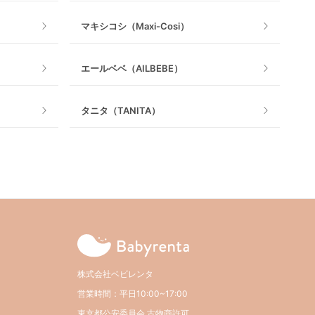
マキシコシ（Maxi-Cosi）
室内遊具
エールベベ（AILBEBE）
タニタ（TANITA）
株式会社ベビレンタ
営業時間：平日10:00~17:00
東京都公安委員会 古物商許可