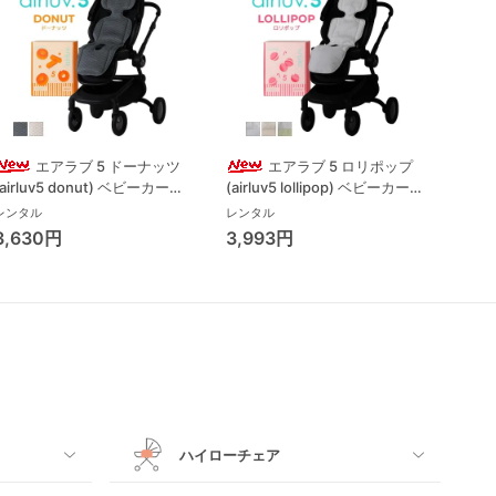
エアラブ 5 ドーナッツ
エアラブ 5 ロリポップ
(airluv5 donut) ベビーカーそ
(airluv5 lollipop) ベビーカーそ
(air
の他 ポレッド(Poled)
の他 ポレッド(Poled)
その他
レンタル
レンタル
レンタ
3,630円
3,993円
4,5
ハイローチェア