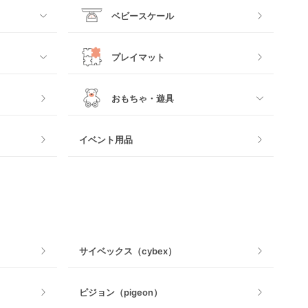
すべて
ベビースケール
電動ハイローチェア
プレイマット
手動ハイローチェア
おもちゃ・遊具
すべて
イベント用品
おもちゃのサブスク
おもちゃ
ベビージム
サイベックス（cybex）
手押し車・歩行器
ピジョン（pigeon）
乗用玩具・乗り物