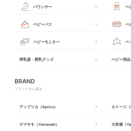
すべて
すべて
バウンサー
ベ
ミニサイズベビーベッド
A型ベビー
すべて
すべて
ベビーバス
ベ
レギュラーサイズベビーベッド
B型ベビー
電動タイプ
ハイチェア
すべて
ベビーモニター
ベ
ベッドインベッド
二人乗りベ
バウンシングタイプ
ローチェア
プラスチッ
搾乳器・授乳グッズ
ベビー用品
クーファン
ベビーカー
ロッキングタイプ
テーブルチ
メッシュ製
すべて
マットレス・布団
BRAND
木製
電動搾乳器
ブランドから探す
ベビーベッドその他
マット製
授乳グッズ・ママ用品
アップリカ（Aprica）
カトージ（K
ヤマサキ（Yamasaki）
大和屋（Ya