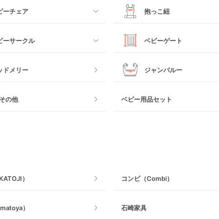
すべて
ビーチェア
抱っこ紐
カー
ベビーシート
すべて
ビーサークル
ベビーゲート
カー
チャイルドシート
抱っこ紐・おんぶ紐
すべて
ッドメリー
ジャンパルー
ビーカー
ジュニアシート
スリング
ク製
おくだけタイプ
その他
ベビー用品セット
その他
チャイルドシートその他
ヒップシート
ェア
つっぱりタイプ
抱っこ紐その他
ねじとめタイプ
ATOJI）
コンビ（Combi）
matoya）
石崎家具