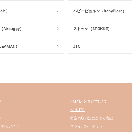
oie）
ベビービョルン（BabyBjorn）
Airbuggy）
ストッケ（STOKKE）
EAMAN）
JTC
ド
ベビレンタについて
会社概要
ド
特定商取引法に基づく表記
と購入ガイド
プライバシーポリシー