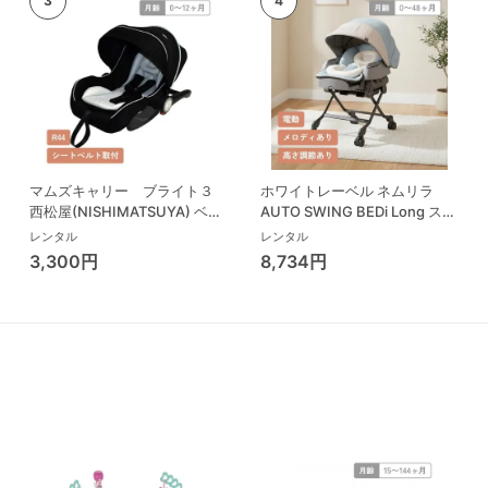
マムズキャリー ブライト３
ホワイトレーベル ネムリラ
西松屋(NISHIMATSUYA) ベビ
AUTO SWING BEDi Long スリ
ーシート
ープシェル EG コンビ(Combi)
レンタル
レンタル
ハイローチェア・ベビーラック
3,300円
8,734円