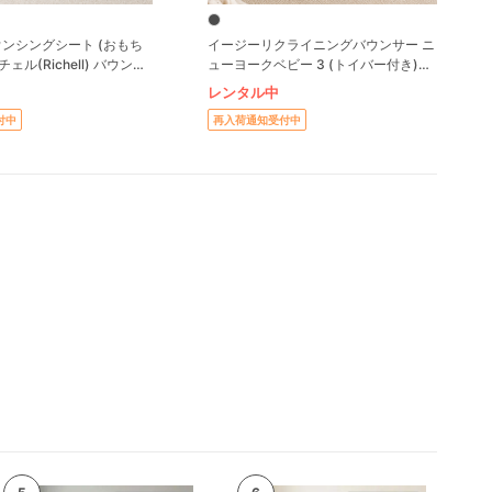
ンシングシート (おもち
イージーリクライニングバウンサー ニ
ェル(Richell) バウンサ
ューヨークベビー 3 (トイバー付き)
シッター
(NewYork・Baby 3) バウンシングタ
レンタル中
イプバウンサー カトージ(KATOJI)
付中
再入荷通知受付中