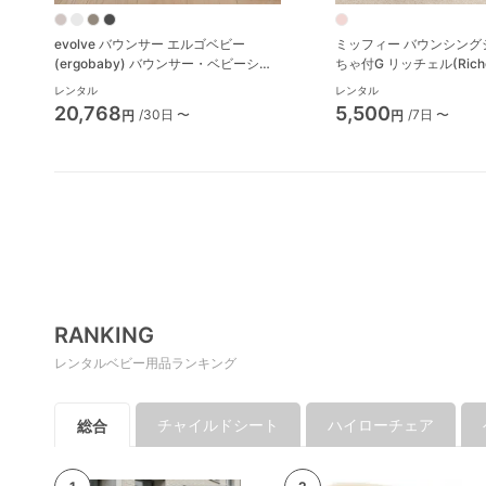
evolve バウンサー エルゴベビー
ミッフィー バウンシング
(ergobaby) バウンサー・ベビーシッ
ちゃ付G リッチェル(Riche
ター
レンタル
レンタル
20,768
5,500
/30日 〜
/7日 〜
円
円
RANKING
レンタルベビー用品ランキング
チャイルドシート
ハイローチェア
総合