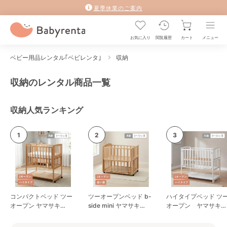
夏季休業のご案内
お気に入り
閲覧履歴
カート
メニュー
ベビー用品レンタル｢ベビレンタ｣
収納
収納のレンタル商品一覧
収納人気ランキング
コンパクトベッド ツー
ツーオープンベッド b-
ハイタイプベッド ツ
オープン ヤマサキ
side mini ヤマサキ
オープン ヤマサキ
(Yamasaki) ミニサイ
(Yamasaki) ミニサイ
(Yamasaki) レギュラ
ズ/コンパクトベビーベ
ズ/コンパクトベビーベ
サイズベビーベッド