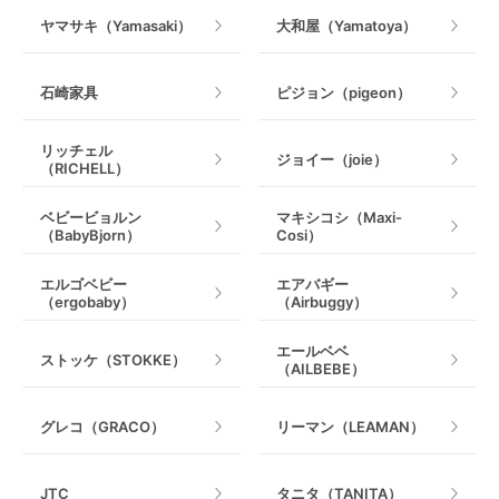
ヤマサキ（Yamasaki）
大和屋（Yamatoya）
石崎家具
ピジョン（pigeon）
リッチェル
ジョイー（joie）
（RICHELL）
ベビービョルン
マキシコシ（Maxi-
（BabyBjorn）
Cosi）
エルゴベビー
エアバギー
（ergobaby）
（Airbuggy）
エールベベ
ストッケ（STOKKE）
（AILBEBE）
グレコ（GRACO）
リーマン（LEAMAN）
JTC
タニタ（TANITA）