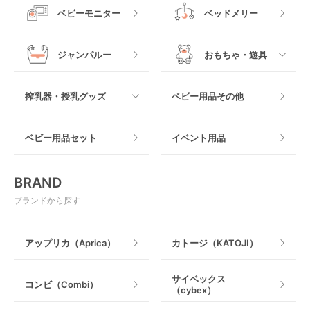
すべて
ベビーベッドその他
ベビーモニター
ベッドメリー
ヒップシート
メッシュ製
おくだけタイプ
ジャンパルー
おもちゃ・遊具
抱っこ紐その他
木製
つっぱりタイプ
すべて
搾乳器・授乳グッズ
ベビー用品その他
マット製
ねじとめタイプ
おもちゃのサブスク
すべて
ベビー用品セット
イベント用品
おもちゃ
電動搾乳器
BRAND
ベビージム
授乳グッズ・ママ用品
ブランドから探す
手押し車・歩行器
アップリカ（Aprica）
カトージ（KATOJI）
乗用玩具・乗り物
サイベックス
コンビ（Combi）
（cybex）
室内遊具