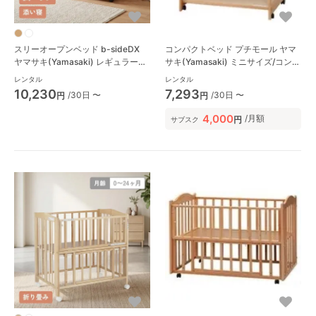
スリーオープンベッド b-sideDX
コンパクトベッド プチモール ヤマ
ヤマサキ(Yamasaki) レギュラーサ
サキ(Yamasaki) ミニサイズ/コンパ
イズベビーベッド
クトベビーベッド
レンタル
レンタル
10,230
7,293
/30日 〜
/30日 〜
円
円
4,000
/月額
円
サブスク