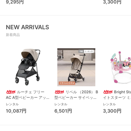
9,295円
3,300円
NEW ARRIVALS
新着商品
ルーチェ フリー
リベル （2026） B
Bright S
AC A型ベビーカー アッ
型ベビーカー サイベック
イトスターツ 
プリカ(Aprica) A型ベビ
ス(cybex)
ス フォーエバー
レンタル
レンタル
レンタル
ーカー アップリカ
レンド ジャンパ
10,087円
6,501円
3,300円
(Aprica)
パルー キッズツ
(Kids2)