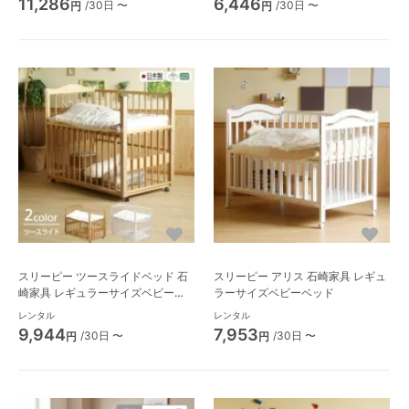
11,286
6,446
/30日 〜
/30日 〜
円
円
スリーピー ツースライドベッド 石
スリーピー アリス 石崎家具 レギュ
崎家具 レギュラーサイズベビーベ
ラーサイズベビーベッド
ッド
レンタル
レンタル
9,944
7,953
/30日 〜
/30日 〜
円
円