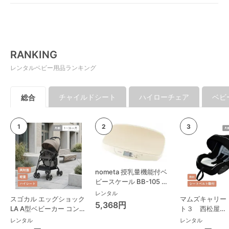
RANKING
レンタルベビー用品ランキング
チャイルドシート
ハイローチェア
ベビ
総合
nometa 授乳量機能付ベ
ビースケール BB-105 タ
ニタ(TANITA) ベビースケ
レンタル
スゴカル エッグショック
マムズキャリー
ール・体重計
5,368円
LA A型ベビーカー コンビ
ト３ 西松屋
(Combi)
(NISHIMATSU
レンタル
レンタル
ーシート