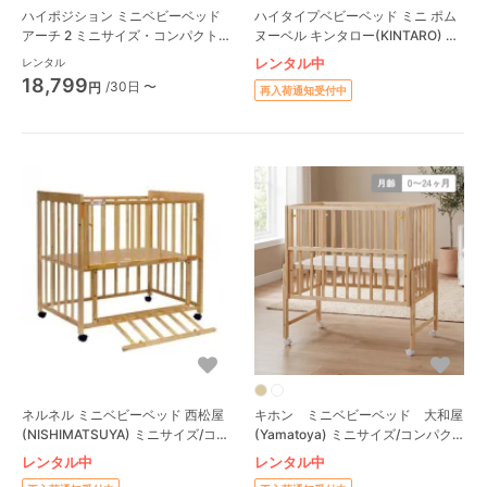
ハイポジション ミニベビーベッド
ハイタイプベビーベッド ミニ ポム
アーチ 2 ミニサイズ・コンパクト
ヌーベル キンタロー(KINTARO) ミ
ベビーベッド カトージ(KATOJI)
ニサイズ/コンパクトベビーベッド
レンタル中
レンタル
18,799
/30日 〜
円
再入荷通知受付中
ネルネル ミニベビーベッド 西松屋
キホン ミニベビーベッド 大和屋
(NISHIMATSUYA) ミニサイズ/コン
(Yamatoya) ミニサイズ/コンパク
パクトベビーベッド
トベビーベッド
レンタル中
レンタル中