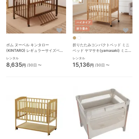
ポム ヌーベル キンタロー
折りたたみコンパクトベッド ミニ
(KINTARO) レギュラーサイズベビ
ベッド ヤマサキ(yamasaki) ミニサ
ーベッド
イズ/コンパクトベビーベッド
レンタル
レンタル
R003
8,635
15,136
/30日 〜
/30日 〜
円
円