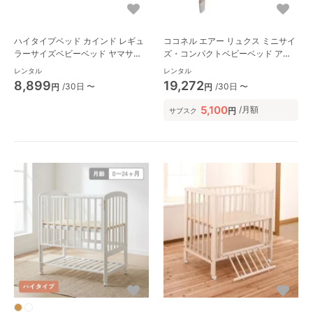
ハイタイプベッド カインド レギュ
ココネル エアー リュクス ミニサイ
ラーサイズベビーベッド ヤマサキ
ズ・コンパクトベビーベッド アッ
(Yamasaki)
プリカ(Aprica)
レンタル
レンタル
8,899
19,272
/30日 〜
/30日 〜
円
円
5,100
/月額
円
サブスク