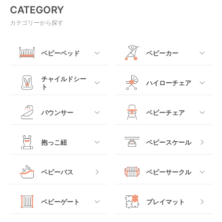
CATEGORY
カテゴリーから探す
ベビーベッド
ベビーカー
すべて
すべて
チャイルドシー
ハイローチェア
ト
ミニサイズベビーベッ
A型ベビーカー
ド
すべて
すべて
バウンサー
ベビーチェア
レギュラーサイズベビ
B型ベビーカー
ーベッド
ベビーシート
電動ハイローチェア
すべて
すべて
抱っこ紐
ベビースケール
ベッドインベッド
二人乗りベビーカー
チャイルドシート
手動ハイローチェア
電動タイプ
ハイチェア
すべて
ベビーバス
ベビーサークル
クーファン
ベビーカーその他
ジュニアシート
バウンシングタイプ
ローチェア
抱っこ紐・おんぶ紐
すべて
マットレス・布団
チャイルドシートその
ベビーゲート
プレイマット
他
ロッキングタイプ
テーブルチェア
スリング
プラスチック製