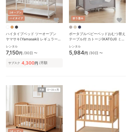
ハイタイプベッド ツーオープン
ポータブルベビーベッドおむつ替え
ヤマサキ(Yamasaki) レギュラーサ
テーブル付 カトージ(KATOJI) ミニ
イズベビーベッド
サイズ/コンパクトベビーベッド
レンタル
レンタル
7,150
5,984
/30日 〜
/30日 〜
円
円
4,300
/月額
円
サブスク