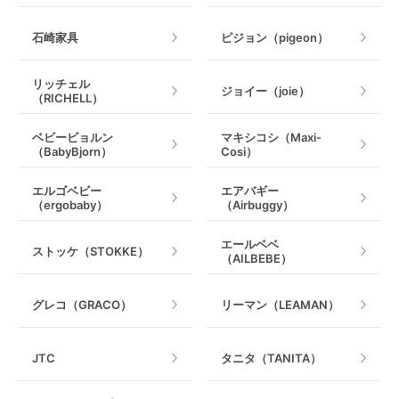
石崎家具
ピジョン（pigeon）
リッチェル
ジョイー（joie）
（RICHELL）
ベビービョルン
マキシコシ（Maxi-
（BabyBjorn）
Cosi）
エルゴベビー
エアバギー
（ergobaby）
（Airbuggy）
エールベベ
ストッケ（STOKKE）
（AILBEBE）
グレコ（GRACO）
リーマン（LEAMAN）
JTC
タニタ（TANITA）