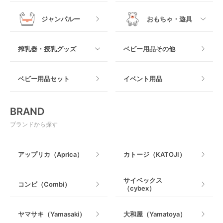
メッシュ製
おくだけタイプ
ジャンパルー
おもちゃ・遊具
抱っこ紐その他
木製
つっぱりタイプ
すべて
搾乳器・授乳グッズ
ベビー用品その他
マット製
ねじとめタイプ
おもちゃのサブスク
すべて
ベビー用品セット
イベント用品
おもちゃ
電動搾乳器
BRAND
ベビージム
授乳グッズ・ママ用品
ブランドから探す
手押し車・歩行器
アップリカ（Aprica）
カトージ（KATOJI）
乗用玩具・乗り物
サイベックス
コンビ（Combi）
（cybex）
室内遊具
ヤマサキ（Yamasaki）
大和屋（Yamatoya）