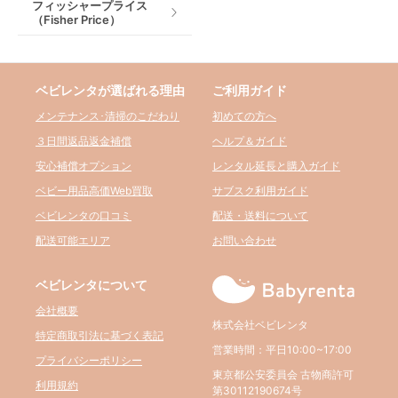
フィッシャープライス
（Fisher Price）
ベビレンタが選ばれる理由
ご利用ガイド
メンテナンス･清掃のこだわり
初めての方へ
３日間返品返金補償
ヘルプ＆ガイド
安心補償オプション
レンタル延長と購入ガイド
ベビー用品高価Web買取
サブスク利用ガイド
ベビレンタの口コミ
配送・送料について
配送可能エリア
お問い合わせ
ベビレンタについて
会社概要
株式会社ベビレンタ
特定商取引法に基づく表記
営業時間：平日10:00~17:00
プライバシーポリシー
東京都公安委員会 古物商許可
利用規約
第30112190674号