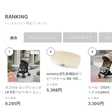
RANKING
レンタルベビー用品ランキング
チャイルドシート
ハイローチェア
ベビ
総合
nometa 授乳量機能付ベ
ビースケール BB-105 タ
ニタ(TANITA) ベビースケ
レンタル
スゴカル エッグショック
リベル（2024
ール・体重計
5,368円
LA A型ベビーカー コンビ
ックス(cybex)
(Combi)
レンタル
レンタル
9,295円
3,300円