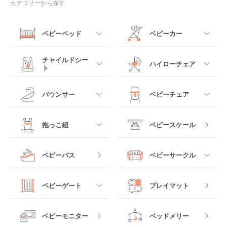
カテゴリーから探す
ベビーベッド
ベビーカー
すべて
すべて
チャイルドシー
ハイローチェア
ト
ミニサイズベビーベッ
A型ベビーカー
ド
すべて
すべて
バウンサー
ベビーチェア
レギュラーサイズベビ
B型ベビーカー
ーベッド
ベビーシート
電動ハイローチェア
すべて
すべて
抱っこ紐
ベビースケール
ベッドインベッド
二人乗りベビーカー
チャイルドシート
手動ハイローチェア
電動タイプ
ハイチェア
すべて
ベビーバス
ベビーサークル
クーファン
ベビーカーその他
ジュニアシート
バウンシングタイプ
ローチェア
抱っこ紐・おんぶ紐
すべて
マットレス・布団
チャイルドシートその
ベビーゲート
プレイマット
他
ロッキングタイプ
テーブルチェア
スリング
プラスチック製
すべて
ベビーベッドその他
ベビーモニター
ベッドメリー
ヒップシート