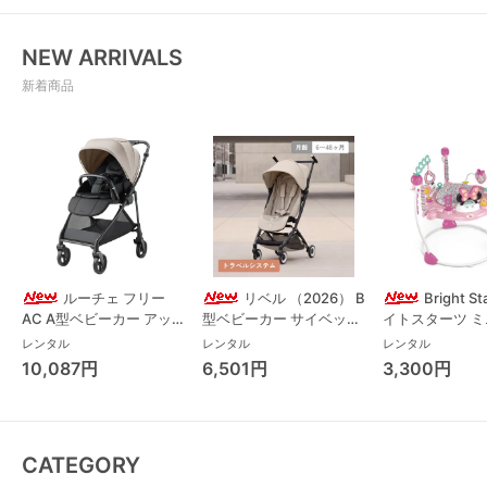
NEW ARRIVALS
新着商品
ルーチェ フリー
リベル （2026） B
Bright S
AC A型ベビーカー アッ
型ベビーカー サイベック
イトスターツ 
プリカ(Aprica) A型ベビ
ス(cybex)
ス フォーエバー
レンタル
レンタル
レンタル
ーカー アップリカ
レンド ジャンパ
10,087円
6,501円
3,300円
(Aprica)
パルー キッズツ
(Kids2)
CATEGORY