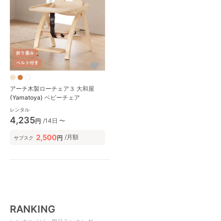
アーチ木製ローチェア３ 大和屋
(Yamatoya) ベビーチェア
レンタル
4,235
/14日 〜
円
2,500
/月額
円
サブスク
RANKING