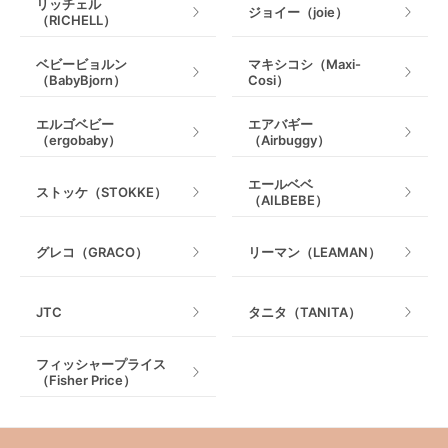
リッチェル
ジョイー（joie）
（RICHELL）
ベビービョルン
マキシコシ（Maxi-
（BabyBjorn）
Cosi）
エルゴベビー
エアバギー
（ergobaby）
（Airbuggy）
エールベベ
ストッケ（STOKKE）
（AILBEBE）
グレコ（GRACO）
リーマン（LEAMAN）
JTC
タニタ（TANITA）
フィッシャープライス
（Fisher Price）