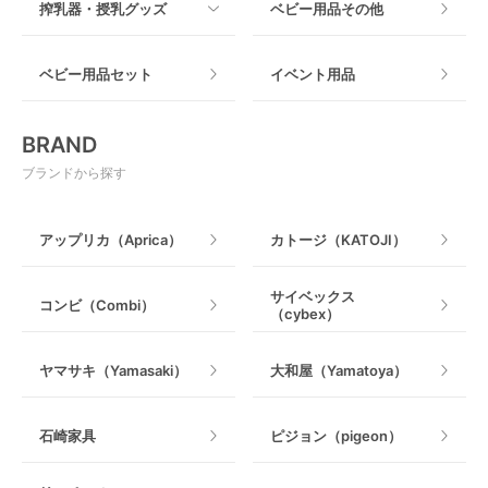
搾乳器・授乳グッズ
ベビー用品その他
マット製
ねじとめタイプ
おもちゃのサブスク
すべて
ベビー用品セット
イベント用品
おもちゃ
電動搾乳器
BRAND
ベビージム
授乳グッズ・ママ用品
ブランドから探す
手押し車・歩行器
アップリカ（Aprica）
カトージ（KATOJI）
乗用玩具・乗り物
サイベックス
コンビ（Combi）
（cybex）
室内遊具
ヤマサキ（Yamasaki）
大和屋（Yamatoya）
石崎家具
ピジョン（pigeon）