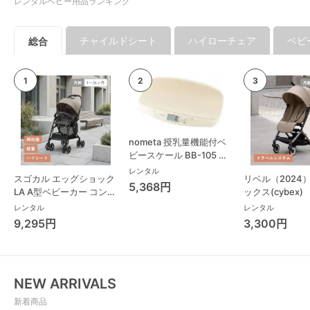
レンタルベビー用品ランキング
チャイルドシート
ハイローチェア
ベビ
総合
nometa 授乳量機能付ベ
ビースケール BB-105 タ
ニタ(TANITA) ベビースケ
レンタル
スゴカル エッグショック
リベル（2024
ール・体重計
5,368円
LA A型ベビーカー コンビ
ックス(cybex)
(Combi)
レンタル
レンタル
9,295円
3,300円
NEW ARRIVALS
新着商品