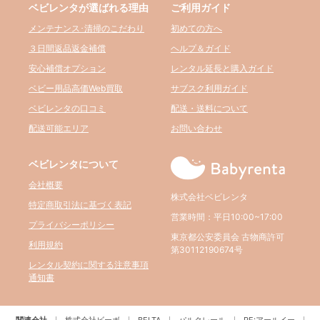
ベビレンタが選ばれる理由
ご利用ガイド
メンテナンス･清掃のこだわり
初めての方へ
３日間返品返金補償
ヘルプ＆ガイド
安心補償オプション
レンタル延長と購入ガイド
ベビー用品高価Web買取
サブスク利用ガイド
ベビレンタの口コミ
配送・送料について
配送可能エリア
お問い合わせ
ベビレンタについて
会社概要
株式会社ベビレンタ
特定商取引法に基づく表記
営業時間：平日10:00~17:00
プライバシーポリシー
東京都公安委員会 古物商許可
利用規約
第30112190674号
レンタル契約に関する注意事項
通知書