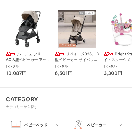
ルーチェ フリー
リベル （2026） B
Bright S
AC A型ベビーカー アッ
型ベビーカー サイベック
イトスターツ 
プリカ(Aprica) A型ベビ
ス(cybex)
ス フォーエバー
レンタル
レンタル
レンタル
ーカー アップリカ
レンド ジャンパ
10,087円
6,501円
3,300円
(Aprica)
パルー キッズツ
(Kids2)
CATEGORY
カテゴリーから探す
ベビーベッド
ベビーカー