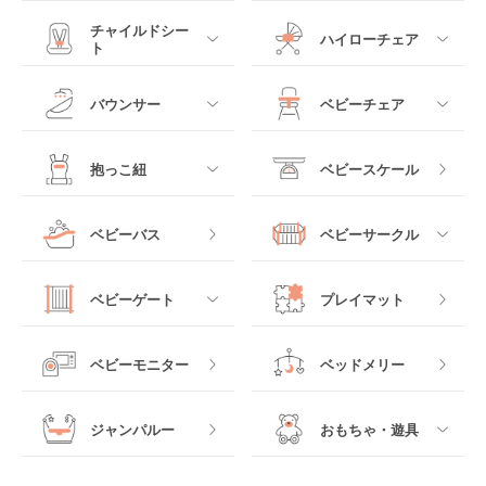
すべて
すべて
チャイルドシー
ハイローチェア
ト
ミニサイズベビーベッ
A型ベビーカー
ド
すべて
すべて
バウンサー
ベビーチェア
レギュラーサイズベビ
B型ベビーカー
ーベッド
ベビーシート
電動ハイローチェア
すべて
すべて
抱っこ紐
ベビースケール
ベッドインベッド
二人乗りベビーカー
チャイルドシート
手動ハイローチェア
電動タイプ
ハイチェア
すべて
ベビーバス
ベビーサークル
クーファン
ベビーカーその他
ジュニアシート
バウンシングタイプ
ローチェア
抱っこ紐・おんぶ紐
すべて
マットレス・布団
チャイルドシートその
ベビーゲート
プレイマット
他
ロッキングタイプ
テーブルチェア
スリング
プラスチック製
すべて
ベビーベッドその他
ベビーモニター
ベッドメリー
ヒップシート
メッシュ製
おくだけタイプ
ジャンパルー
おもちゃ・遊具
抱っこ紐その他
木製
つっぱりタイプ
すべて