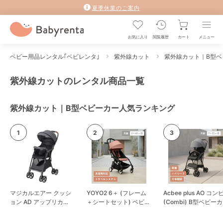
夏季休業のご案内
お気に入り
閲覧履歴
カート
メニュー
ベビー用品レンタル｢ベビレンタ｣
紫外線カット
紫外線カット｜B型ベ
紫外線カットのレンタル商品一覧
紫外線カット｜B型ベビーカー人気ランキング
マジカルエアー クッシ
YOYO2 6＋ (フレーム
Acbee plus AO コン
ョン AD アップリカ
＋シートセット) ベビー
(Combi) B型ベビーカ
(aprica) B型ベビーカー
ゼン(BABYZEN) B型ベ
ー
ビーカー