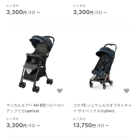
レンタル
レンタル
3,300
3,300
/3日 〜
/3日 〜
円
円
マジカルエアー AH B型ベビーカー
コヤ FE ジュウェルズオブネイチャ
アップリカ(aprica)
ー サイベックス(cybex)
レンタル
レンタル
3,300
13,750
/3日 〜
/3日 〜
円
円