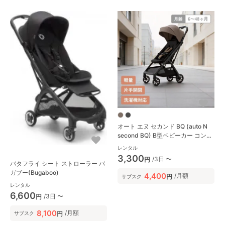
オート エヌ セカンド BQ (auto N
second BQ) B型ベビーカー コンビ
(Combi)
レンタル
3,300
/3日 〜
円
バタフライ シート ストローラー バ
ガブー(Bugaboo)
4,400
/月額
円
サブスク
レンタル
6,600
/3日 〜
円
8,100
/月額
円
サブスク