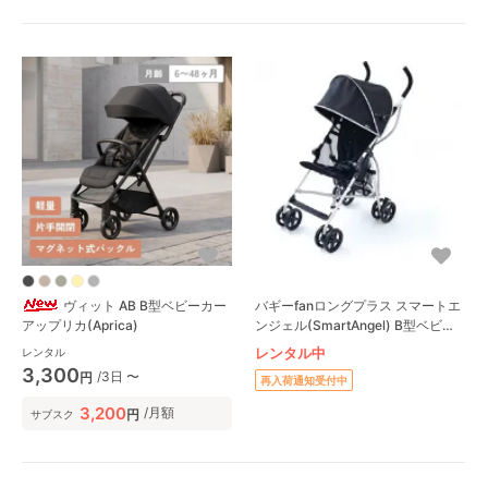
ヴィット AB B型ベビーカー
バギーfanロングプラス スマートエ
アップリカ(Aprica)
ンジェル(SmartAngel) B型ベビー
カー
レンタル中
レンタル
3,300
/3日 〜
円
再入荷通知受付中
3,200
/月額
円
サブスク