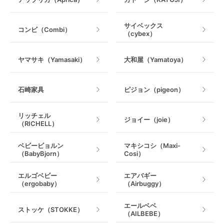
乗用玩具・乗り物
サイベックス
コンビ（Combi）
（cybex）
室内遊具
ヤマサキ（Yamasaki）
大和屋（Yamatoya）
石崎家具
ピジョン（pigeon）
リッチェル
ジョイー（joie）
（RICHELL）
ベビービョルン
マキシコシ（Maxi-
（BabyBjorn）
Cosi）
エルゴベビー
エアバギー
（ergobaby）
（Airbuggy）
エールベベ
ストッケ（STOKKE）
（AILBEBE）