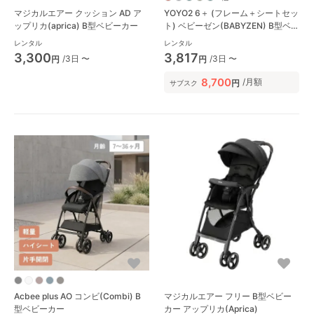
マジカルエアー クッション AD ア
YOYO2 6＋ (フレーム＋シートセッ
ップリカ(aprica) B型ベビーカー
ト) ベビーゼン(BABYZEN) B型ベ
ビーカー
レンタル
レンタル
3,300
3,817
/3日 〜
/3日 〜
円
円
8,700
/月額
円
サブスク
Acbee plus AO コンビ(Combi) B
マジカルエアー フリー B型ベビー
型ベビーカー
カー アップリカ(Aprica)