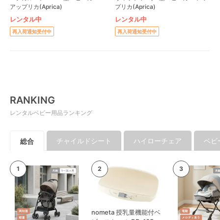
アップリカ(Aprica)
プリカ(Aprica)
レンタル中
レンタル中
再入荷通知受付中
再入荷通知受付中
RANKING
レンタルベビー用品ランキング
チャイルドシート
ハイローチェア
ベビ
総合
nometa 授乳量機能付ベ