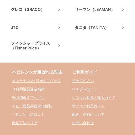
グレコ（GRACO）
リーマン（LEAMAN）
JTC
タニタ（TANITA）
フィッシャープライス
（Fisher Price）
ベビレンタが選ばれる理由
ご利用ガイド
メンテナンス･清掃のこだわり
初めての方へ
３日間返品返金補償
ヘルプ＆ガイド
安心補償オプション
レンタル延長と購入ガイド
ベビー用品高価Web買取
サブスク利用ガイド
ベビレンタの口コミ
配送・送料について
配送可能エリア
お問い合わせ