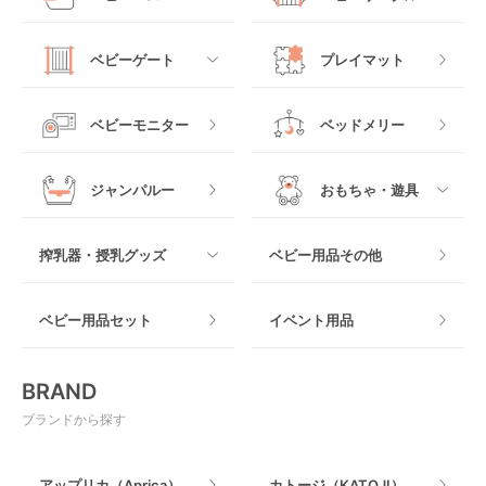
クーファン
ベビーカーその他
ジュニアシート
バウンシングタイプ
ローチェア
抱っこ紐・おんぶ紐
すべて
マットレス・布団
チャイルドシートその
ベビーゲート
プレイマット
他
ロッキングタイプ
テーブルチェア
スリング
プラスチック製
すべて
ベビーベッドその他
ベビーモニター
ベッドメリー
ヒップシート
メッシュ製
おくだけタイプ
ジャンパルー
おもちゃ・遊具
抱っこ紐その他
木製
つっぱりタイプ
すべて
搾乳器・授乳グッズ
ベビー用品その他
マット製
ねじとめタイプ
おもちゃのサブスク
すべて
ベビー用品セット
イベント用品
おもちゃ
電動搾乳器
BRAND
ベビージム
授乳グッズ・ママ用品
ブランドから探す
手押し車・歩行器
アップリカ（Aprica）
カトージ（KATOJI）