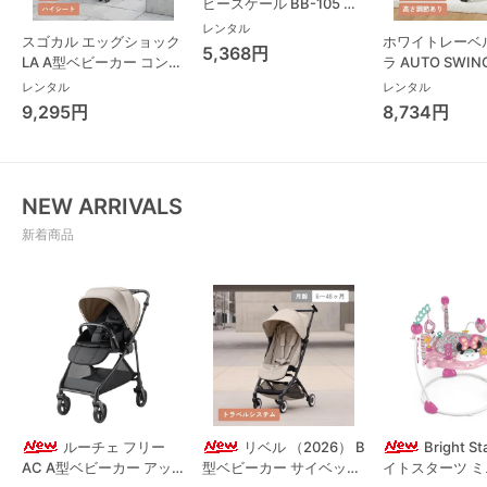
ビースケール BB-105 タ
ニタ(TANITA) ベビースケ
レンタル
スゴカル エッグショック
ホワイトレーベ
ール・体重計
5,368円
LA A型ベビーカー コンビ
ラ AUTO SWING
(Combi)
Long スリープ
レンタル
レンタル
コンビ(Combi)
9,295円
8,734円
チェア・ベビー
NEW ARRIVALS
新着商品
ルーチェ フリー
リベル （2026） B
Bright S
AC A型ベビーカー アッ
型ベビーカー サイベック
イトスターツ 