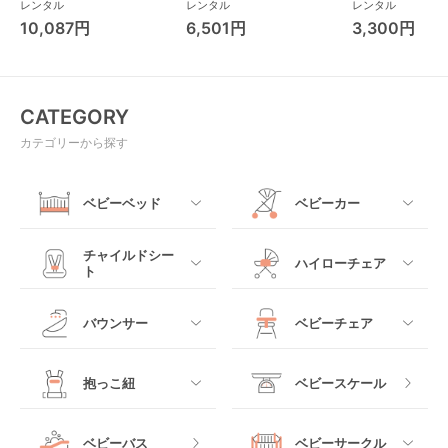
プリカ(Aprica) A型ベビ
ス(cybex)
ス フォーエバー
レンタル
レンタル
レンタル
ーカー アップリカ
レンド ジャンパ
10,087円
6,501円
3,300円
(Aprica)
パルー キッズツ
(Kids2)
CATEGORY
カテゴリーから探す
ベビーベッド
ベビーカー
すべて
すべて
チャイルドシー
ハイローチェア
ト
ミニサイズベビーベッ
A型ベビーカー
ド
すべて
すべて
バウンサー
ベビーチェア
レギュラーサイズベビ
B型ベビーカー
ーベッド
ベビーシート
電動ハイローチェア
すべて
すべて
抱っこ紐
ベビースケール
ベッドインベッド
二人乗りベビーカー
チャイルドシート
手動ハイローチェア
電動タイプ
ハイチェア
すべて
ベビーバス
ベビーサークル