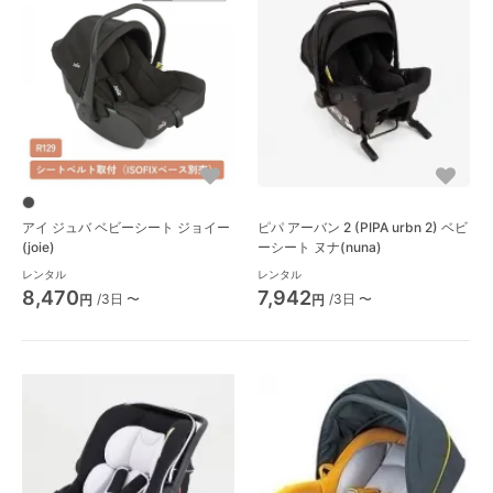
アイ ジュバ ベビーシート ジョイー
ピパ アーバン 2 (PIPA urbn 2) ベビ
(joie)
ーシート ヌナ(nuna)
レンタル
レンタル
8,470
7,942
/3日 〜
/3日 〜
円
円