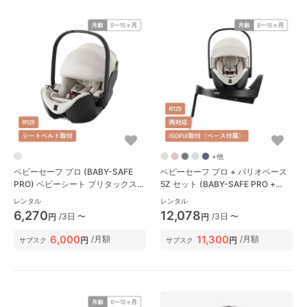
+他
ベビーセーフ プロ (BABY-SAFE
ベビーセーフ プロ + バリオベース
PRO) ベビーシート ブリタックス
5Z セット (BABY-SAFE PRO +
(BRITAX)
VARIO BASE 5Z) ベビーシート ブ
レンタル
レンタル
リタックス(BRITAX)
6,270
12,078
/3日 〜
/3日 〜
円
円
6,000
11,300
/月額
/月額
円
円
サブスク
サブスク