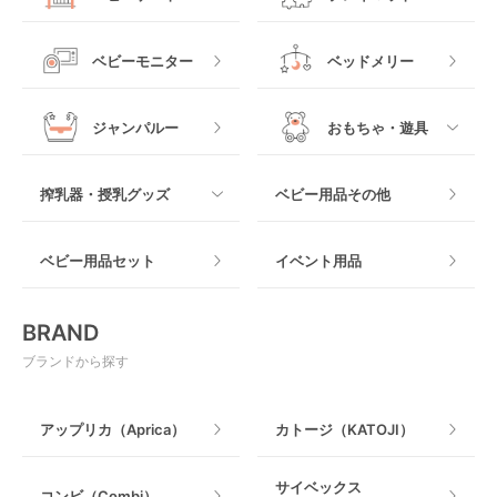
他
ロッキングタイプ
テーブルチェア
スリング
プラスチック製
すべて
ベビーベッドその他
ベビーモニター
ベッドメリー
ヒップシート
メッシュ製
おくだけタイプ
ジャンパルー
おもちゃ・遊具
抱っこ紐その他
木製
つっぱりタイプ
すべて
搾乳器・授乳グッズ
ベビー用品その他
マット製
ねじとめタイプ
おもちゃのサブスク
すべて
ベビー用品セット
イベント用品
おもちゃ
電動搾乳器
BRAND
ベビージム
授乳グッズ・ママ用品
ブランドから探す
手押し車・歩行器
アップリカ（Aprica）
カトージ（KATOJI）
乗用玩具・乗り物
サイベックス
コンビ（Combi）