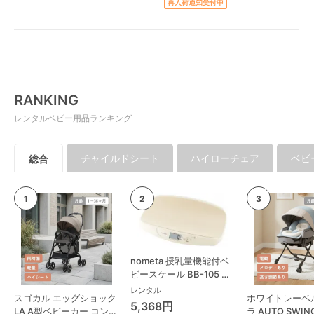
再入荷通知受付中
RANKING
レンタルベビー用品ランキング
チャイルドシート
ハイローチェア
ベビ
総合
nometa 授乳量機能付ベ
ビースケール BB-105 タ
ニタ(TANITA) ベビースケ
レンタル
スゴカル エッグショック
ホワイトレーベ
ール・体重計
5,368円
LA A型ベビーカー コンビ
ラ AUTO SWING