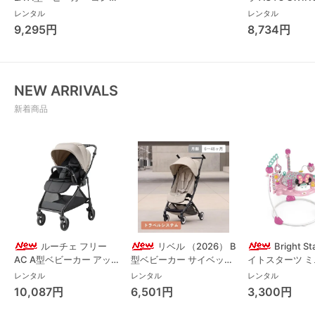
(Combi)
Long スリープ
レンタル
レンタル
コンビ(Combi)
9,295円
8,734円
チェア・ベビー
NEW ARRIVALS
新着商品
ルーチェ フリー
リベル （2026） B
Bright S
AC A型ベビーカー アッ
型ベビーカー サイベック
イトスターツ 
プリカ(Aprica) A型ベビ
ス(cybex)
ス フォーエバー
レンタル
レンタル
レンタル
ーカー アップリカ
レンド ジャンパ
10,087円
6,501円
3,300円
(Aprica)
パルー キッズツ
(Kids2)