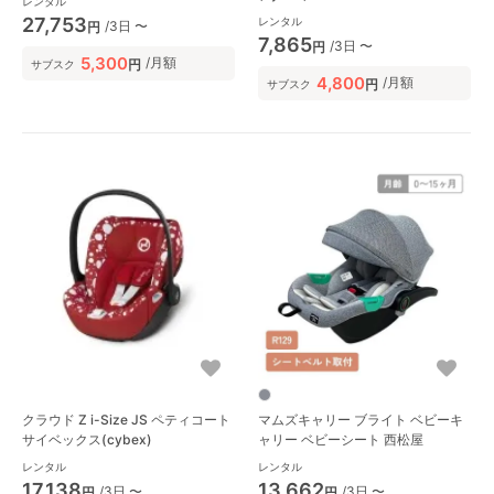
レンタル
27,753
レンタル
/3日 〜
円
7,865
/3日 〜
円
5,300
/月額
円
サブスク
4,800
/月額
円
サブスク
クラウド Z i-Size JS ペティコート
マムズキャリー ブライト ベビーキ
サイベックス(cybex)
ャリー ベビーシート 西松屋
レンタル
レンタル
17,138
13,662
/3日 〜
/3日 〜
円
円