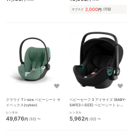
2,000
/月額
円
サブスク
クラウド T i-size ベビーシート サ
ベビーセーフ 3 アイサイズ (BABY-
イベックス(cybex)
SAFE3 i-SIZE) ベビーシート レー
マー(Romer)
レンタル
レンタル
49,676
5,962
/3日 〜
/3日 〜
円
円