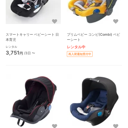
スマートキャリー ベビーシート 日
プリムベビー コンビ(Combi) ベビ
本育児
ーシート
レンタル中
レンタル
3,751
/3日 〜
円
再入荷通知受付中