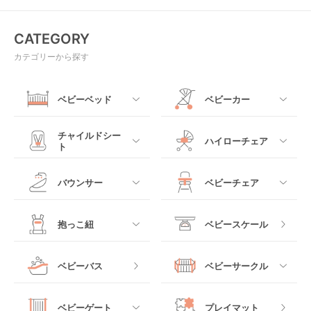
CATEGORY
カテゴリーから探す
ベビーベッド
ベビーカー
すべて
すべて
チャイルドシー
ハイローチェア
ト
ミニサイズベビーベッ
A型ベビーカー
ド
すべて
すべて
バウンサー
ベビーチェア
レギュラーサイズベビ
B型ベビーカー
ーベッド
ベビーシート
電動ハイローチェア
すべて
すべて
抱っこ紐
ベビースケール
ベッドインベッド
二人乗りベビーカー
チャイルドシート
手動ハイローチェア
電動タイプ
ハイチェア
すべて
ベビーバス
ベビーサークル
クーファン
ベビーカーその他
ジュニアシート
バウンシングタイプ
ローチェア
抱っこ紐・おんぶ紐
すべて
マットレス・布団
チャイルドシートその
ベビーゲート
プレイマット