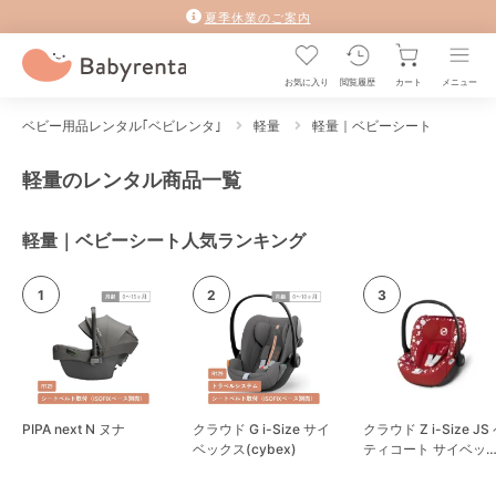
夏季休業のご案内
お気に入り
閲覧履歴
カート
メニュー
ベビー用品レンタル｢ベビレンタ｣
軽量
軽量｜ベビーシート
軽量のレンタル商品一覧
軽量｜ベビーシート人気ランキング
PIPA next N ヌナ
クラウド G i-Size サイ
クラウド Z i-Size JS
ベックス(cybex)
ティコート サイベッ
ス(cybex)