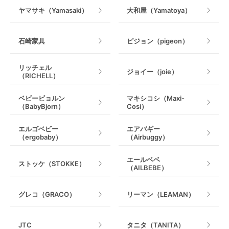
ヤマサキ（Yamasaki）
大和屋（Yamatoya）
石崎家具
ピジョン（pigeon）
リッチェル
ジョイー（joie）
（RICHELL）
ベビービョルン
マキシコシ（Maxi-
（BabyBjorn）
Cosi）
エルゴベビー
エアバギー
（ergobaby）
（Airbuggy）
エールベベ
ストッケ（STOKKE）
（AILBEBE）
グレコ（GRACO）
リーマン（LEAMAN）
JTC
タニタ（TANITA）