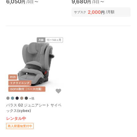
6,050
9,680
/3日 〜
/3日 〜
円
円
2,000
/月額
円
サブスク
+他
パラス G2 ジュニアシート サイベ
ックス(cybex)
レンタル中
再入荷通知受付中