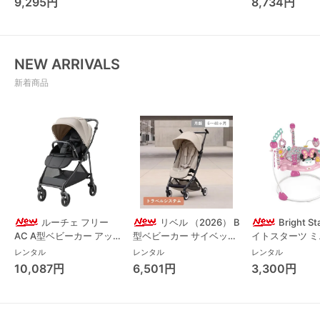
9,295円
8,734円
チェア・ベビー
NEW ARRIVALS
新着商品
ルーチェ フリー
リベル （2026） B
Bright S
AC A型ベビーカー アッ
型ベビーカー サイベック
イトスターツ 
プリカ(Aprica) A型ベビ
ス(cybex)
ス フォーエバー
レンタル
レンタル
レンタル
ーカー アップリカ
レンド ジャンパ
10,087円
6,501円
3,300円
(Aprica)
パルー キッズツ
(Kids2)