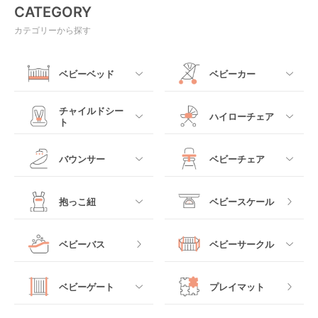
CATEGORY
カテゴリーから探す
ベビーベッド
ベビーカー
すべて
すべて
チャイルドシー
ハイローチェア
ト
ミニサイズベビーベッ
A型ベビーカー
ド
すべて
すべて
バウンサー
ベビーチェア
レギュラーサイズベビ
B型ベビーカー
ーベッド
ベビーシート
電動ハイローチェア
すべて
すべて
抱っこ紐
ベビースケール
ベッドインベッド
二人乗りベビーカー
チャイルドシート
手動ハイローチェア
電動タイプ
ハイチェア
すべて
ベビーバス
ベビーサークル
クーファン
ベビーカーその他
ジュニアシート
バウンシングタイプ
ローチェア
抱っこ紐・おんぶ紐
すべて
マットレス・布団
チャイルドシートその
ベビーゲート
プレイマット
他
ロッキングタイプ
テーブルチェア
スリング
プラスチック製