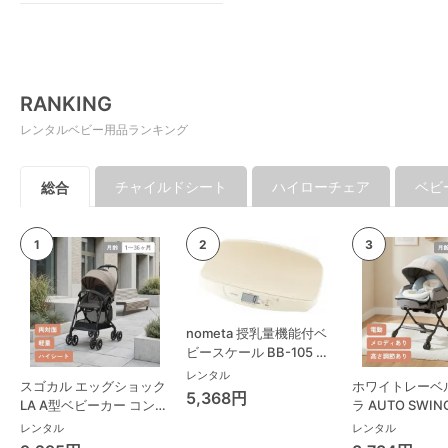
RANKING
レンタルベビー用品ランキング
チャイルドシート
ハイローチェア
ベビ
総合
nometa 授乳量機能付ベ
ビースケール BB-105 タ
ニタ(TANITA) ベビースケ
レンタル
スゴカル エッグショック
ホワイトレーベ
ール・体重計
5,368円
LA A型ベビーカー コンビ
ラ AUTO SWING
(Combi)
Long スリープ
レンタル
レンタル
コンビ(Combi)