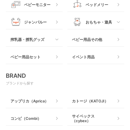
すべて
ベビーベッドその他
ベビーモニター
ベッドメリー
ヒップシート
メッシュ製
おくだけタイプ
ジャンパルー
おもちゃ・遊具
抱っこ紐その他
木製
つっぱりタイプ
すべて
搾乳器・授乳グッズ
ベビー用品その他
マット製
ねじとめタイプ
おもちゃのサブスク
すべて
ベビー用品セット
イベント用品
おもちゃ
電動搾乳器
BRAND
ベビージム
授乳グッズ・ママ用品
ブランドから探す
手押し車・歩行器
アップリカ（Aprica）
カトージ（KATOJI）
乗用玩具・乗り物
サイベックス
コンビ（Combi）
（cybex）
室内遊具