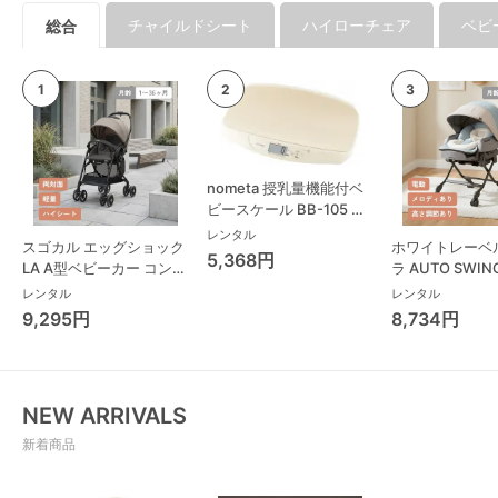
チャイルドシート
ハイローチェア
ベビ
総合
nometa 授乳量機能付ベ
ビースケール BB-105 タ
ニタ(TANITA) ベビースケ
レンタル
スゴカル エッグショック
ホワイトレーベ
ール・体重計
5,368円
LA A型ベビーカー コンビ
ラ AUTO SWING
(Combi)
Long スリープ
レンタル
レンタル
コンビ(Combi)
9,295円
8,734円
チェア・ベビー
NEW ARRIVALS
新着商品