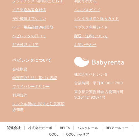
メンテナンス･清掃のこだわり
初めての方へ
３日間返品返金補償
ヘルプ＆ガイド
安心補償オプション
レンタル延長と購入ガイド
ベビー用品高価Web買取
サブスク利用ガイド
ベビレンタの口コミ
配送・送料について
配送可能エリア
お問い合わせ
ベビレンタについて
会社概要
株式会社ベビレンタ
特定商取引法に基づく表記
営業時間：平日10:00~17:00
プライバシーポリシー
東京都公安委員会 古物商許可
利用規約
第30112190674号
レンタル契約に関する注意事項
通知書
関連会社
株式会社ビーボ
BELTA
パルクレール
RE:アールイー
QOOL
QOOLキャリア