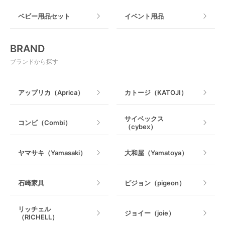
おもちゃのサブスク
すべて
ベビー用品セット
イベント用品
おもちゃ
電動搾乳器
BRAND
ベビージム
授乳グッズ・ママ用品
ブランドから探す
手押し車・歩行器
アップリカ（Aprica）
カトージ（KATOJI）
乗用玩具・乗り物
サイベックス
コンビ（Combi）
（cybex）
室内遊具
ヤマサキ（Yamasaki）
大和屋（Yamatoya）
石崎家具
ピジョン（pigeon）
リッチェル
ジョイー（joie）
（RICHELL）