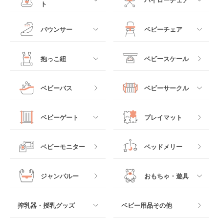
ト
ミニサイズベビーベッ
A型ベビーカー
ド
すべて
すべて
バウンサー
ベビーチェア
レギュラーサイズベビ
B型ベビーカー
ーベッド
ベビーシート
電動ハイローチェア
すべて
すべて
抱っこ紐
ベビースケール
ベッドインベッド
二人乗りベビーカー
チャイルドシート
手動ハイローチェア
電動タイプ
ハイチェア
すべて
ベビーバス
ベビーサークル
クーファン
ベビーカーその他
ジュニアシート
バウンシングタイプ
ローチェア
抱っこ紐・おんぶ紐
すべて
マットレス・布団
チャイルドシートその
ベビーゲート
プレイマット
他
ロッキングタイプ
テーブルチェア
スリング
プラスチック製
すべて
ベビーベッドその他
ベビーモニター
ベッドメリー
ヒップシート
メッシュ製
おくだけタイプ
ジャンパルー
おもちゃ・遊具
抱っこ紐その他
木製
つっぱりタイプ
すべて
搾乳器・授乳グッズ
ベビー用品その他
マット製
ねじとめタイプ