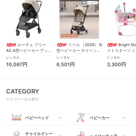
ルーチェ フリー
リベル （2026） B
Bright S
AC A型ベビーカー アッ
型ベビーカー サイベック
イトスターツ 
プリカ(Aprica) A型ベビ
ス(cybex)
ス フォーエバー
レンタル
レンタル
レンタル
ーカー アップリカ
レンド ジャンパ
10,087円
6,501円
3,300円
(Aprica)
パルー キッズツ
(Kids2)
CATEGORY
カテゴリーから探す
ベビーベッド
ベビーカー
すべて
すべて
チャイルドシー
ハイローチェア