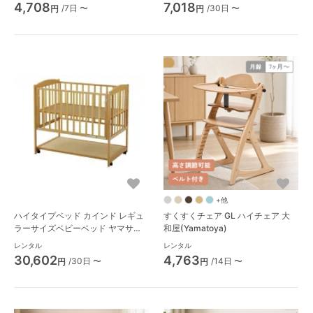
4,708
7,018
/7日 〜
/30日 〜
円
円
+他
ハイタイプベッド カインド レギュ
すくすくチェア GL ハイチェア 大
ラーサイズベビーベッド ヤマサキ
和屋(Yamatoya)
(Yamasaki)
レンタル
レンタル
30,602
4,763
/30日 〜
/14日 〜
円
円