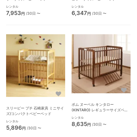
レンタル
レンタル
7,953
6,347
/30日 〜
/30日 〜
円
円
ポム ヌーベル キンタロー
スリーピー プチ 石崎家具 ミニサイ
(KINTARO) レギュラーサイズベビ
ズ/コンパクトベビーベッド
ーベッド
レンタル
レンタル
8,635
/30日 〜
円
5,896
/30日 〜
円