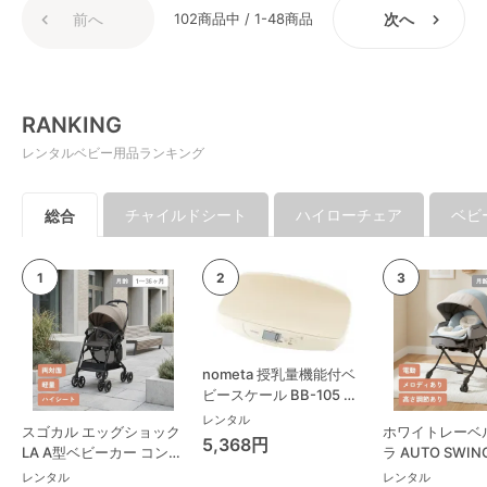
前へ
102商品中 / 1-48商品
次へ
RANKING
レンタルベビー用品ランキング
チャイルドシート
ハイローチェア
ベビ
総合
nometa 授乳量機能付ベ
ビースケール BB-105 タ
ニタ(TANITA) ベビースケ
レンタル
スゴカル エッグショック
ホワイトレーベ
ール・体重計
5,368円
LA A型ベビーカー コンビ
ラ AUTO SWING
(Combi)
Long スリープ
レンタル
レンタル