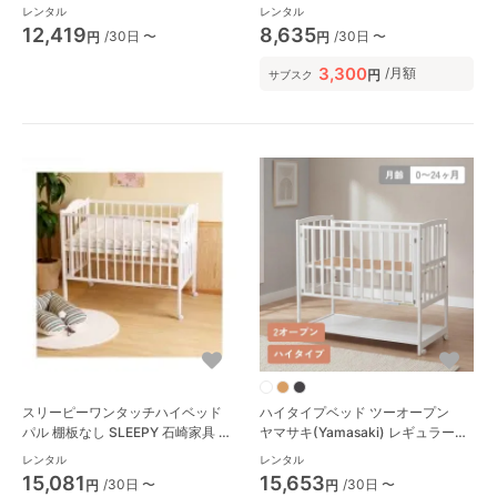
パクトベビーベッド
トベビーベッド
レンタル
レンタル
12,419
8,635
/30日 〜
/30日 〜
円
円
3,300
/月額
円
サブスク
スリーピーワンタッチハイベッド
ハイタイプベッド ツーオープン
パル 棚板なし SLEEPY 石崎家具 レ
ヤマサキ(Yamasaki) レギュラーサ
ギュラーサイズベビーベッド
イズベビーベッド
レンタル
レンタル
15,081
15,653
/30日 〜
/30日 〜
円
円