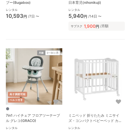
ブー(Bugaboo)
日本育児(nihonikuji)
レンタル
レンタル
10,593
5,940
/7日 〜
/14日 〜
円
円
1,900
/月額
円
サブスク
7in1 ハイチェア フロアツーテーブ
ミニベッド 折りたたみ ミニサイ
ル グレコ(GRACO)
ズ・コンパクトベビーベッド カト
ージ(KATOJI)
レンタル
レンタル