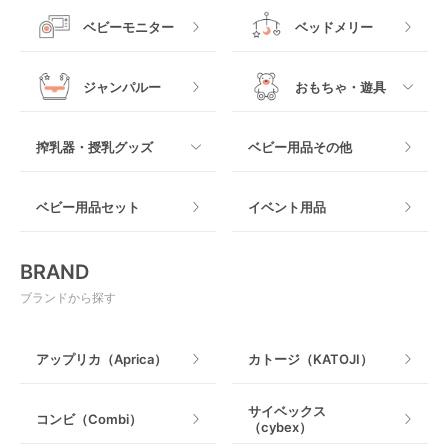
プラスチック製
すべて
ベビーベッドその他
ベビーモニター
ベッドメリー
ヒップシート
メッシュ製
おくだけタイプ
ジャンパルー
おもちゃ・遊具
抱っこ紐その他
木製
つっぱりタイプ
すべて
搾乳器・授乳グッズ
ベビー用品その他
マット製
ねじとめタイプ
おもちゃのサブスク
すべて
ベビー用品セット
イベント用品
おもちゃ
電動搾乳器
BRAND
ベビージム
授乳グッズ・ママ用品
ブランドから探す
手押し車・歩行器
アップリカ（Aprica）
カトージ（KATOJI）
乗用玩具・乗り物
サイベックス
コンビ（Combi）
（cybex）
室内遊具