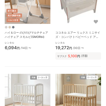
ハイ＆ロー のびのびマルチチェア
ココネル エアー リュクス ミニサイ
ハイチェア スモルビ(SMORbi)
ズ・コンパクトベビーベッド アッ
プリカ(Aprica)
レンタル
レンタル
6,094
19,272
/14日 〜
/30日 〜
円
円
5,100
/月額
円
サブスク