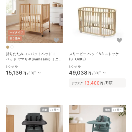
折りたたみコンパクトベッド ミニ
スリーピー ベッド V3 ストッケ
ベッド ヤマサキ(yamasaki) ミニサ
(STOKKE)
イズ/コンパクトベビーベッド
レンタル
レンタル
R003
15,136
49,038
/30日 〜
/30日 〜
円
円
13,400
/月額
円
サブスク