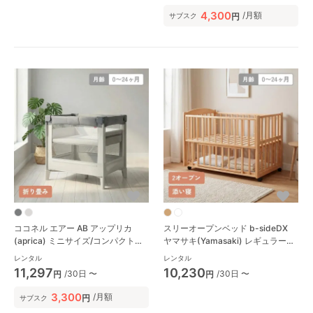
4,300
/月額
円
サブスク
ココネル エアー AB アップリカ
スリーオープンベッド b-sideDX
(aprica) ミニサイズ/コンパクトベ
ヤマサキ(Yamasaki) レギュラーサ
ビーベッド
イズベビーベッド
レンタル
レンタル
11,297
10,230
/30日 〜
/30日 〜
円
円
3,300
/月額
円
サブスク