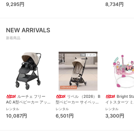
コンビ(Combi)
9,295円
8,734円
チェア・ベビー
NEW ARRIVALS
新着商品
ルーチェ フリー
リベル （2026） B
Bright S
AC A型ベビーカー アッ
型ベビーカー サイベック
イトスターツ 
プリカ(Aprica) A型ベビ
ス(cybex)
ス フォーエバー
レンタル
レンタル
レンタル
ーカー アップリカ
レンド ジャンパ
10,087円
6,501円
3,300円
(Aprica)
パルー キッズツ
(Kids2)