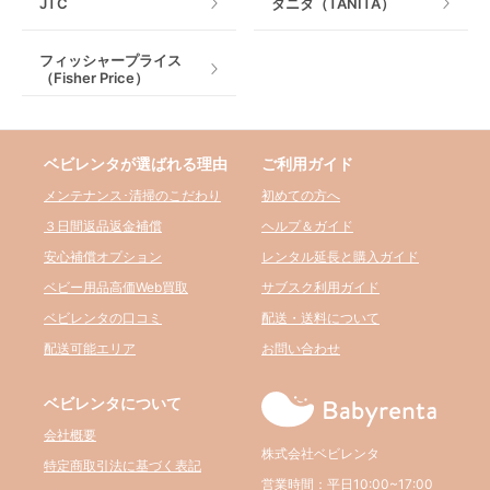
JTC
タニタ（TANITA）
フィッシャープライス
（Fisher Price）
ベビレンタが選ばれる理由
ご利用ガイド
メンテナンス･清掃のこだわり
初めての方へ
３日間返品返金補償
ヘルプ＆ガイド
安心補償オプション
レンタル延長と購入ガイド
ベビー用品高価Web買取
サブスク利用ガイド
ベビレンタの口コミ
配送・送料について
配送可能エリア
お問い合わせ
ベビレンタについて
会社概要
株式会社ベビレンタ
特定商取引法に基づく表記
営業時間：平日10:00~17:00