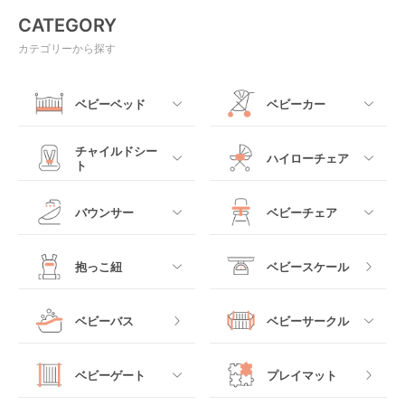
CATEGORY
カテゴリーから探す
ベビーベッド
ベビーカー
すべて
すべて
チャイルドシー
ハイローチェア
ト
ミニサイズベビーベッ
A型ベビーカー
ド
すべて
すべて
バウンサー
ベビーチェア
レギュラーサイズベビ
B型ベビーカー
ーベッド
ベビーシート
電動ハイローチェア
すべて
すべて
抱っこ紐
ベビースケール
ベッドインベッド
二人乗りベビーカー
チャイルドシート
手動ハイローチェア
電動タイプ
ハイチェア
すべて
ベビーバス
ベビーサークル
クーファン
ベビーカーその他
ジュニアシート
バウンシングタイプ
ローチェア
抱っこ紐・おんぶ紐
すべて
マットレス・布団
チャイルドシートその
ベビーゲート
プレイマット
他
ロッキングタイプ
テーブルチェア
スリング