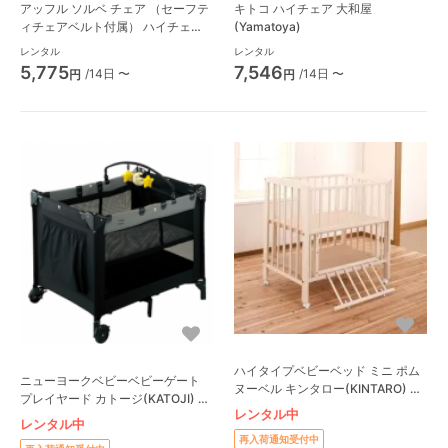
アッフル ソルベ チェア （セーフテ
キトコ ハイチェア 大和屋
ィチェアベルト付属） ハイチェア
(Yamatoya)
大和屋(Yamatoya)
レンタル
レンタル
5,775
7,546
/14日 〜
/14日 〜
円
円
ハイタイプベビーベッド ミニ ポム
ニューヨークベビーベビーゲート
ヌーベル キンタロー(KINTARO) ミ
プレイヤード カトージ(KATOJI) プ
ニサイズ/コンパクトベビーベッド
レンタル中
レイヤード
レンタル中
再入荷通知受付中