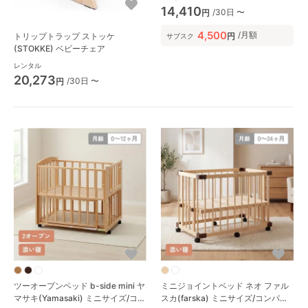
14,410
/30日 〜
円
4,500
/月額
円
トリップトラップ ストッケ
サブスク
(STOKKE) ベビーチェア
レンタル
20,273
/30日 〜
円
ツーオープンベッド b-side mini ヤ
ミニジョイントベッド ネオ ファル
マサキ(Yamasaki) ミニサイズ/コン
スカ(farska) ミニサイズ/コンパク