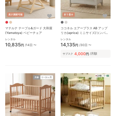
マテルナ テーブル&ガード 大和屋
ココネル エアープラス AB アップ
(Yamatoya) ベビーチェア
リカ(aprica) ミニサイズ/コンパク
トベビーベッド
レンタル
レンタル
10,835
14,135
/14日 〜
/30日 〜
円
円
4,000
/月額
円
サブスク