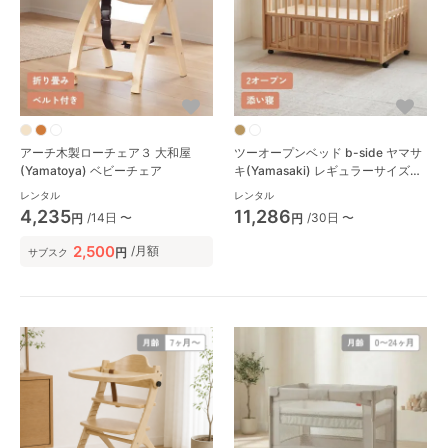
アーチ木製ローチェア３ 大和屋
ツーオープンベッド b-side ヤマサ
(Yamatoya) ベビーチェア
キ(Yamasaki) レギュラーサイズベ
ビーベッド
レンタル
レンタル
4,235
11,286
/14日 〜
/30日 〜
円
円
2,500
/月額
円
サブスク