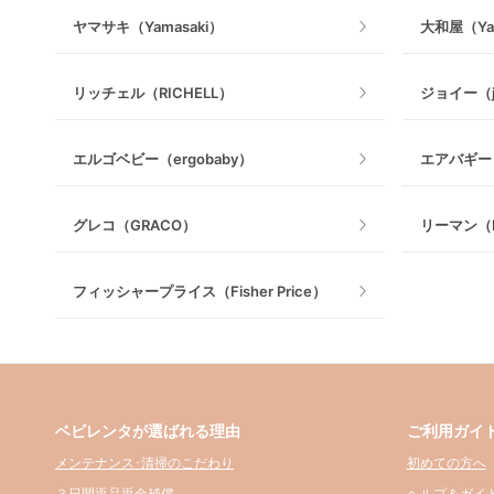
ヤマサキ（Yamasaki）
大和屋（Ya
リッチェル（RICHELL）
ジョイー（j
エルゴベビー（ergobaby）
エアバギー（
グレコ（GRACO）
リーマン（L
フィッシャープライス（Fisher Price）
ベビレンタが選ばれる理由
ご利用ガイ
メンテナンス･清掃のこだわり
初めての方へ
３日間返品返金補償
ヘルプ＆ガイ