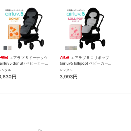
エアラブ 5 ドーナッツ
エアラブ 5 ロリポップ
(airluv5 donut) ベビーカーそ
(airluv5 lollipop) ベビーカーそ
(air
の他 ポレッド(Poled)
の他 ポレッド(Poled)
その他
レンタル
レンタル
レンタ
3,630円
3,993円
4,5