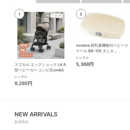
nometa 授乳量機能付ベビース
ケール BB-105 タニタ
(TANITA) ベビースケール・体
レンタル
重計
5,368円
スゴカル エッグショック LA A
型ベビーカー コンビ(Combi)
レンタル
9,295円
NEW ARRIVALS
新着商品