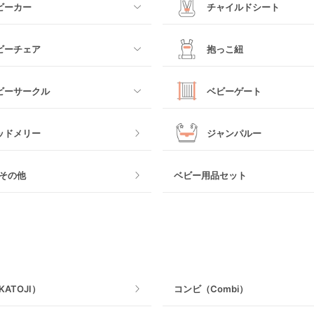
ビーカー
チャイルドシート
すべて
ビーチェア
抱っこ紐
カー
ベビーシート
すべて
ビーサークル
ベビーゲート
カー
チャイルドシート
抱っこ紐・おんぶ紐
すべて
ッドメリー
ジャンパルー
ビーカー
ジュニアシート
スリング
ク製
おくだけタイプ
その他
ベビー用品セット
その他
チャイルドシートその他
ヒップシート
ェア
つっぱりタイプ
抱っこ紐その他
ねじとめタイプ
ATOJI）
コンビ（Combi）