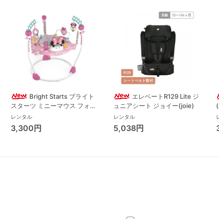
Bright Starts ブライト
エレベートR129 Lite ジ
スターツ ミニーマウス フォー
ュニアシート ジョイー(joie)
エバー ベストフレンド ジャン
レンタル
レンタル
パー ジャンパルー キッズツー
3,300円
5,038円
(Kids2)