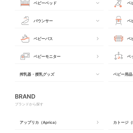
ベビーベッド
ベ
すべて
すべて
バウンサー
ベ
ミニサイズベビーベッド
A型ベビー
すべて
すべて
ベビーバス
ベ
レギュラーサイズベビーベッド
B型ベビー
電動タイプ
ハイチェア
すべて
ベビーモニター
ベ
ベッドインベッド
二人乗りベ
バウンシングタイプ
ローチェア
プラスチッ
搾乳器・授乳グッズ
ベビー用品
クーファン
ベビーカー
ロッキングタイプ
テーブルチ
メッシュ製
すべて
マットレス・布団
BRAND
木製
電動搾乳器
ブランドから探す
ベビーベッドその他
マット製
授乳グッズ・ママ用品
アップリカ（Aprica）
カトージ（K