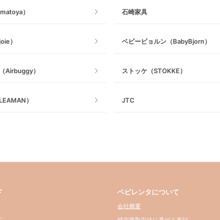
matoya）
石崎家具
oie）
ベビービョルン（BabyBjorn）
Airbuggy）
ストッケ（STOKKE）
EAMAN）
JTC
ド
ベビレンタについて
会社概要
ド
特定商取引法に基づく表記