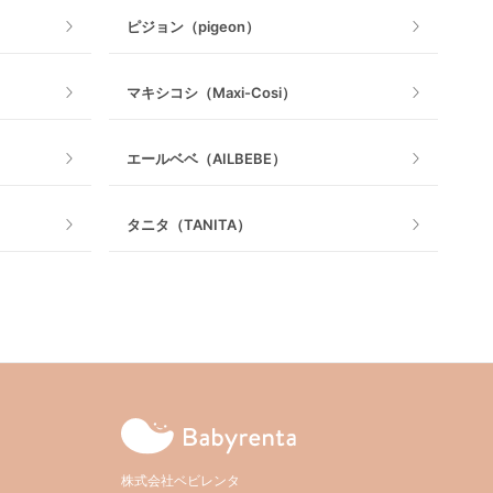
ピジョン（pigeon）
乗用玩具・乗り物
マキシコシ（Maxi-Cosi）
室内遊具
エールベベ（AILBEBE）
タニタ（TANITA）
株式会社ベビレンタ