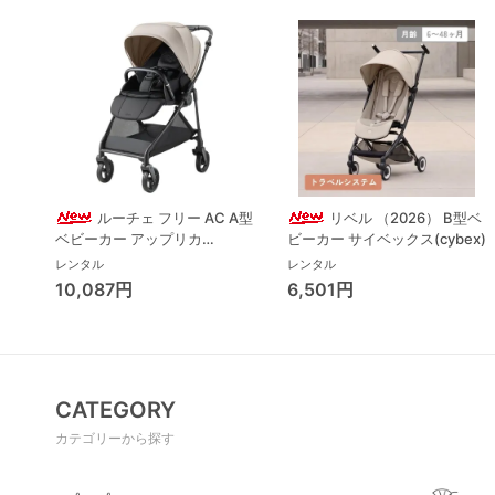
ルーチェ フリー AC A型
リベル （2026） B型ベ
ベビーカー アップリカ
ビーカー サイベックス(cybex)
(Aprica) A型ベビーカー アッ
レンタル
レンタル
プリカ(Aprica)
10,087円
6,501円
CATEGORY
カテゴリーから探す