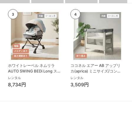
ホワイトレーベル ネムリラ
ココネル エアー AB アップリ
AUTO SWING BEDi Long スリ
カ(aprica) ミニサイズ/コンパ
ープシェル EG コンビ(Combi)
クトベビーベッド
レンタル
レンタル
ハイローチェア・ベビーラック
8,734円
3,509円