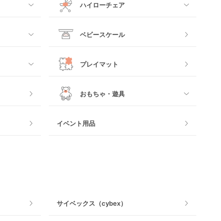
ハイローチェア
すべて
ベビースケール
電動ハイローチェア
プレイマット
手動ハイローチェア
おもちゃ・遊具
すべて
イベント用品
おもちゃのサブスク
おもちゃ
ベビージム
サイベックス（cybex）
手押し車・歩行器