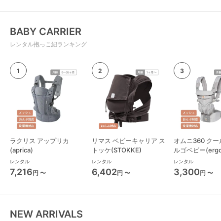
BABY CARRIER
レンタル抱っこ紐ランキング
ラクリス アップリカ
リマス ベビーキャリア ス
オムニ360 クー
(aprica)
トッケ(STOKKE)
ルゴベビー(ergo
っこ紐・おんぶ
レンタル
レンタル
レンタル
7,216
6,402
3,300
円 〜
円 〜
円 〜
NEW ARRIVALS