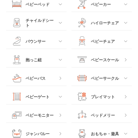
ベビーベッド
ベビーカー
介！
コストコはベビー用品がとても充実しているのを知っ
ベビー用品のレンタルショップ徹底比較！
ていますか？日用品はもちろんベッドや抱っこ紐ま
すべて
すべて
チャイルドシー
【決定版】出産祝いにぴったりな人気ベビー用
で、コストコにはベビー用品が一通り揃っており、他
ハイローチェア
ト
品プレゼント
店より安いことが多いのです。今回はコストコのベビ
ミニサイズベビーベッ
A型ベビーカー
ー用品おすすめ31選をご紹介します。
ド
すべて
すべて
ベビー用品レンタルのメリット＆デメリッ
バウンサー
ベビーチェア
出産祝いを選ぶ時に気をつけた方がいいことや、ベビ
レギュラーサイズベビ
ト
ー用品の選び方などを解説します。この記事を参考を
B型ベビーカー
もっと見る
ーベッド
ベビーシート
電動ハイローチェア
読めば出産祝いでのプレゼントの悩みもなくなるは
すべて
すべて
抱っこ紐
ベビースケール
ず。
ベビー用品レンタルのメリット
ベッドインベッド
二人乗りベビーカー
チャイルドシート
手動ハイローチェア
電動タイプ
ハイチェア
すべて
もっと見る
コストの節約
ベビーバス
ベビーサークル
クーファン
ベビーカーその他
ジュニアシート
バウンシングタイプ
ローチェア
抱っこ紐・おんぶ紐
ベビー用品をレンタルする1番の理由は、なんと言って
すべて
マットレス・布団
チャイルドシートその
ベビーゲート
プレイマット
もコストの節約です。レンタルでは一定の期間だけ借
他
ロッキングタイプ
テーブルチェア
りることができるので、費用を安く抑えることができ
スリング
プラスチック製
ます。赤ちゃんは成長スピードが非常に速い為、２～
すべて
ベビーベッドその他
ベビーモニター
ベッドメリー
３か月しか使わなかったり、使用頻度・使える期間が
ヒップシート
少ないベビー用品も数多くあります。レンタルであれ
メッシュ製
おくだけタイプ
ば、必要な期間だけレンタル可能ですので、購入に比
ジャンパルー
おもちゃ・遊具
抱っこ紐その他
べてコストを抑えることができます。