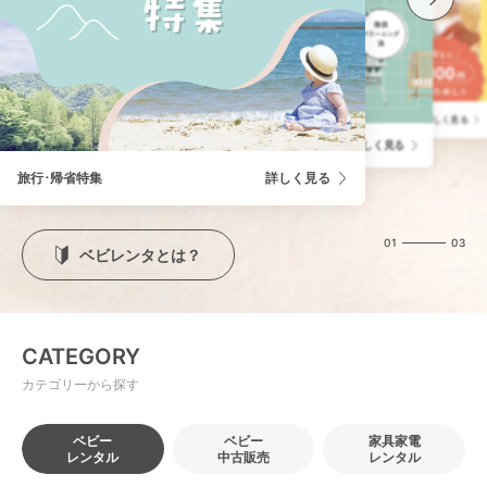
学びを届ける「ベビレンタトイ」
詳しく見る
ベビレンタの中古ベビー用品販売
詳しく見る
旅行･帰省特集
詳しく見る
01
03
ベビレンタとは？
CATEGORY
カテゴリーから探す
ベビー
ベビー
家具家電
レンタル
中古販売
レンタル