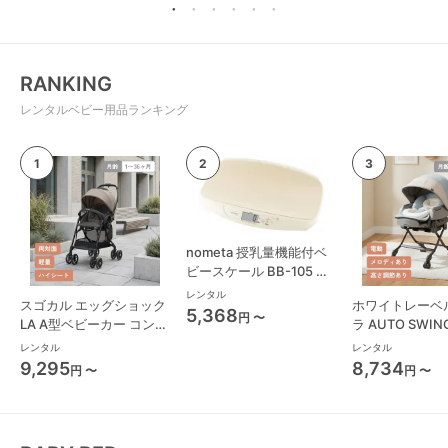
RANKING
レンタルベビー用品ランキング
nometa 授乳量機能付ベ
ビースケール BB-105 タ
ニタ(TANITA) ベビースケ
レンタル
スゴカル エッグショック
ホワイトレーベ
ール・体重計
5,368
円 〜
LA A型ベビーカー コンビ
ラ AUTO SWING
(Combi)
Long スリープ
レンタル
レンタル
コンビ(Combi)
9,295
8,734
円 〜
円 〜
チェア・ベビー