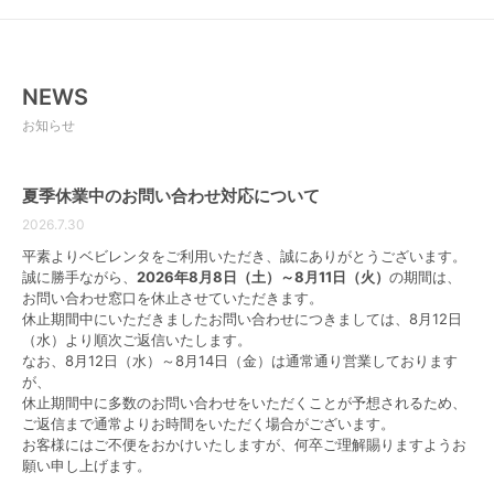
でしょう。
長期間使用する場合は割高になる
NEWS
長期間または複数の子供が使用する予定のベビー用品
お知らせ
に対しては、購入のほうがお得となるケースがありま
す。購入時の初期費用は高くなるかもしれませんが、
第２子、第３子の予定がある場合は、一度買って使い
夏季休業中のお問い合わせ対応について
回す方が借りるよりもコスパ的によく、費用を抑える
2026.7.30
ことができます。
信頼できるベビー用品レンタルショップを見つけるた
平素よりベビレンタをご利用いただき、誠にありがとうございます。
めには、レビューを読んだり知り合いから紹介しても
誠に勝手ながら、
2026年8月8日（土）～8月11日（火）
の期間は、
らうなどして、しっかりと事前に調査を行うのがおす
お問い合わせ窓口を休止させていただきます。
休止期間中にいただきましたお問い合わせにつきましては、8月12日
すめです。
（水）より順次ご返信いたします。
なお、8月12日（水）～8月14日（金）は通常通り営業しております
▼こちらでもっと詳しく解説しています▼
が、
【口コミ付】ベビー用品レンタルして後悔したこと
休止期間中に多数のお問い合わせをいただくことが予想されるため、
は？購入とレンタルで後悔しない方法を解説
ご返信まで通常よりお時間をいただく場合がございます。
お客様にはご不便をおかけいたしますが、何卒ご理解賜りますようお
レンタルが安いベビー用品！選び方もご紹
願い申し上げます。
介！