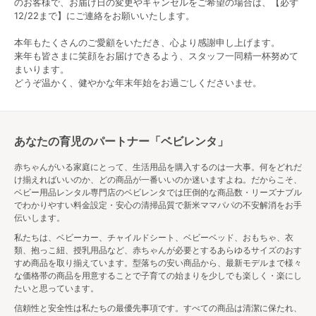
のお客様で、お届け日の変更やキャンセルをご希望の場合は、【必ず
きく異なるため、自宅に置くことを考えて適切なもの
12/22まで】にご連絡をお願いいたします。
を選んでください。
本年もたくさんのご愛顧をいただき、心より感謝申し上げます。
▼こちらでもっと詳しく解説しています▼
来年も皆さまに笑顔をお届けできるよう、スタッフ一同精一杯努めて
【ベビーベッドのサイズ選び決定版！】ミニサイズと
まいります。
標準サイズで後悔しない為に
どうぞ温かく、健やかな年末年始をお過ごしくださいませ。
ベビーベッドなしならどこで寝る？注意点と安全確保
のグッズ3選
ベビーカー
あなたの育児のパートナー「ベビレンタ」
赤ちゃんがいる家庭にとって、生活用品を購入するのは一大事。何をどれだ
赤ちゃんとのお出かけに役立つベビーカーは高価なも
け揃えればいいのか、どの商品が一番いいのか迷いますよね。だからこそ、
のが多く、購入を迷われるママも多いでしょう。B型ベ
ベビー用品レンタル専門店のベビレンタでは圧倒的な商品数・リーズナブル
ビーカーはA型ベビーカーに比べて軽量で操作性も良い
でわかりやすい料金設定・安心の清掃品質で新米ママパパの不安解消をお手
ため、B型ベビーカーを購入して、それを使えるように
伝いします。
なるまでの期間、A型ベビーカーをレンタルで利用する
私たちは、ベビーカー、チャイルドシート、ベビーベッド、おもちゃ、衣
のもいいでしょう。
類、抱っこ紐、授乳用品など、赤ちゃんが必要とするあらゆるサイズのおす
すめ商品を取り揃えています。型落ちの安い商品から、最新モデルまで様々
ベビーカーの選び方
な価格帯の商品を用意することで子育ての始まりを少しでも楽しく・楽にし
たいと思っています。
ベビーカーは、家族のライフスタイルで選ぶのがおす
信頼性と安全性は私たちの最優先事項です。すべての商品は清潔に保たれ、
すめです。