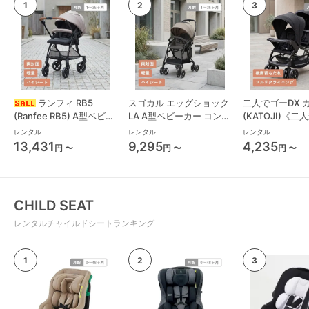
ランフィ RB5
スゴカル エッグショック
二人でゴーDX 
(Ranfee RB5) A型ベビー
LA A型ベビーカー コンビ
(KATOJI)《二
カー ピジョン(pigeon)
(Combi)
人乗り/双子用
レンタル
レンタル
レンタル
13,431
9,295
4,235
円 〜
円 〜
円 〜
CHILD SEAT
レンタルチャイルドシートランキング