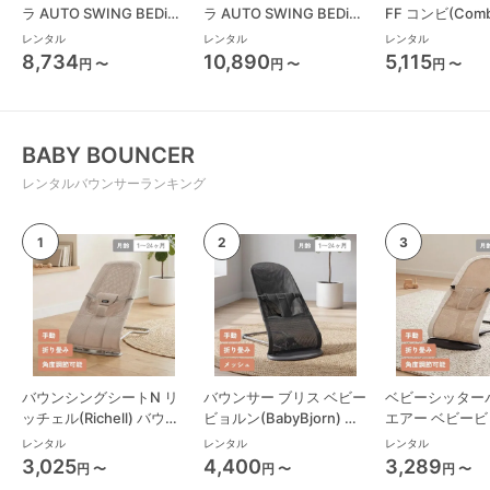
ラ AUTO SWING BEDi
ラ AUTO SWING BEDi
FF コンビ(Com
Long スリープシェル EG
Long スリープシェル EG
ーチェア・ベビ
レンタル
レンタル
レンタル
コンビ(Combi) ハイロー
＋ コンビ(Combi) ハイロ
8,734
10,890
5,115
円 〜
円 〜
円 〜
チェア・ベビーラック
ーチェア・ベビーラック
BABY BOUNCER
レンタルバウンサーランキング
バウンシングシートN リ
バウンサー ブリス ベビー
ベビーシッター
ッチェル(Richell) バウン
ビョルン(BabyBjorn) バ
エアー ベビー
サー・ベビーシッター
ウンサー・ベビーシッタ
(BabyBjorn)
レンタル
レンタル
レンタル
ー
ー・ベビーシッ
3,025
4,400
3,289
円 〜
円 〜
円 〜