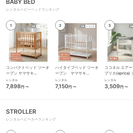
BABY BED
レンタルベビーベッドランキング
コンパクトベッド ツーオ
ハイタイプベッド ツーオ
ココネル エアー 
ープン ヤマサキ
ープン ヤマサキ
プリカ(aprica
(Yamasaki) ミニサイズ/
(Yamasaki) レギュラーサ
ズ/コンパクト
レンタル
レンタル
レンタル
コンパクトベビーベッド
イズベビーベッド
ド
7,898
7,150
3,509
円 〜
円 〜
円 〜
STROLLER
レンタルベビーカーランキング