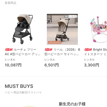
新着商品
ルーチェ フリー
リベル （2026） B
Bright S
AC A型ベビーカー アッ
型ベビーカー サイベック
イトスターツ 
プリカ(Aprica) A型ベビ
ス(cybex)
ス フォーエバー
レンタル
レンタル
レンタル
ーカー アップリカ
レンド ジャンパ
10,087円
6,501円
3,300円
(Aprica)
パルー キッズツ
(Kids2)
MUST BUYS
ベビー用品月齢別マストバイ
新生児のお子様