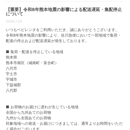
【重要】令和8年熊本地震の影響による配送遅延・集配停止
ベビー用品はサイズや仕様が様々なので、ご家庭の使
について
用目的に合わせて選ぶのがおすすめです。
2026.7.29
ここでは、レンタルで人気のベビー用品をアイテム別
いつもベビレンタをご利用いただき、誠にありがとうございます。
にご紹介します。
令和8年熊本地震の影響により、佐川急便において一部地域で集荷・
配達の停止および配送遅延が発生しております。
ベビーベッド
■ 集荷・配達を停止している地域
ベビーベッドはベビー用品の中でも購入を悩む人が多
熊本県
いアイテムですが、赤ちゃんが快適で安全な環境で過
熊本市南区（城南町・富合町）
ごすために大切なものです。しかし、つかまり立ちを
八代市
宇土市
始める半年ごろには使用をやめるママがほとんどで
宇城市
す。その為、ベビーベッドは購入するよりレンタルす
下益城郡
るほうがおすすめです。
八代郡
ベビーベッドの選び方
■ お荷物のお届けに遅れが生じている地域
部屋の床上10cmまでは、目に見えないほどの埃やダニ
全国から九州あてのお荷物
などハウスダストが潜んでいると言われており、ベビ
九州から全国あてのお荷物
ーベッドはそれらから赤ちゃんを守る役割を果たして
対象地域への発送・お届けにつきましては、通常よりお時間をいただ
います。
く場合がございます。