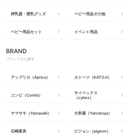
木製
つっぱりタイプ
すべて
必要な時だけレンタルできる
搾乳器・授乳グッズ
ベビー用品その他
マット製
ねじとめタイプ
「普段は使用しないけど、急に必要になった！」そん
おもちゃのサブスク
すべて
な場合にはレンタルで借りるのがおすすめです。例え
ベビー用品セット
イベント用品
ば、旅行時や里帰り時にベビーカーやポータブルベッ
おもちゃ
ドが必要になった場合や、レンタカーに付けるベビー
電動搾乳器
シートなど、レンタルを利用することで手間なく、必
BRAND
要なベビー用品を準備することができます。
ベビージム
授乳グッズ・ママ用品
ブランドから探す
購入前にお試しとして使うことができる
手押し車・歩行器
アップリカ（Aprica）
カトージ（KATOJI）
ベビー用品をレンタルするもう1つのメリットは、購入
乗用玩具・乗り物
前にアイテムを試すことができる点です。特に抱っこ
ひもや高級ベビーカーなど、個人の好みや機能性が重
サイベックス
コンビ（Combi）
（cybex）
要で実際に物を見て、使用してみないとわからないベ
室内遊具
ビー用品にぴったりです。レンタルでお試しで使って
みることによって、さまざまなモデルとブランドを試
ヤマサキ（Yamasaki）
大和屋（Yamatoya）
すことができます。赤ちゃんの快適さと自分のニーズ
にぴったりなものを見つけ、安心して購入しましょ
う。
石崎家具
ピジョン（pigeon）