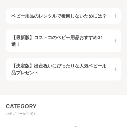
ベビー用品のレンタルで後悔しないためには？
ベビー用品を必要な時期に必要な期間だけ手軽に使用
【最新版】コストコのベビー用品おすすめ31
できるのがベビー用品レンタルの特徴です。
選！
ベビー用品のレンタルで後悔しないためには、ベビー
用品ごとの機能や特徴に加えて、自分のライフスタイ
ルを理解しておくことが必要となります。
この記事を読んで、ベビー用品をレンタルするべきか
【決定版】出産祝いにぴったりな人気ベビー用
購入するべきか、そもそも導入するべきかきちんと見
品プレゼント
極めましょう。
目次
CATEGORY
カテゴリーから探す
ベビー用品レンタルのメリット＆デメリッ
【最新版】コストコのベビー用品おすすめ31
ト
選！赤ちゃんと行くときの注意点もご紹介！
レンタルが安いベビー用品！選び方もご紹