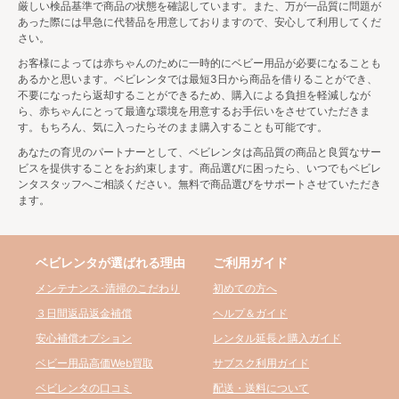
厳しい検品基準で商品の状態を確認しています。また、万が一品質に問題が
長時間ベビーカーに乗せるなら機能が充実したタイプ
あった際には早急に代替品を用意しておりますので、安心して利用してくだ
を、電車やバス移動などが多く、持ち運びが楽な方が
さい。
良い場合は軽量タイプを選ぶなど、使う場面を想像し
お客様によっては赤ちゃんのために一時的にベビー用品が必要になることも
てそれに合うベビーカーを選択することが大切です。
あるかと思います。ベビレンタでは最短3日から商品を借りることができ、
また、ベビーカーは大きく分けてA型ベビーカーとB型
不要になったら返却することができるため、購入による負担を軽減しなが
ベビーカーがあり、それぞれに特徴が異なるため、ど
ら、赤ちゃんにとって最適な環境を用意するお手伝いをさせていただきま
す。もちろん、気に入ったらそのまま購入することも可能です。
ちらが今レンタルすべきか考えてみましょう。
あなたの育児のパートナーとして、ベビレンタは高品質の商品と良質なサー
◆A型ベビーカー
ビスを提供することをお約束します。商品選びに困ったら、いつでもベビレ
ンタスタッフへご相談ください。無料で商品選びをサポートさせていただき
ます。
・生後1ヶ月ころから
・リクライニング150度以上
・安定性があり機能が充実
・価格が高い
ベビレンタが選ばれる理由
ご利用ガイド
メンテナンス･清掃のこだわり
初めての方へ
◆B型ベビーカー
３日間返品返金補償
ヘルプ＆ガイド
・生後7ヶ月ころから
安心補償オプション
レンタル延長と購入ガイド
・リクライニング150度未満
ベビー用品高価Web買取
サブスク利用ガイド
・軽くてコンパクト
・価格が安い
ベビレンタの口コミ
配送・送料について