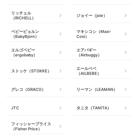
ベビー用品レンタルのデメリット
リッチェル
ジョイー（joie）
（RICHELL）
選べるベビー用品に制限がある
ベビービョルン
マキシコシ（Maxi-
レンタルする際のデメリットの1つとして、GW、お盆
（BabyBjorn）
Cosi）
や年末年始などの旅行のピークシーズンでは、目的の
ベビー用品をレンタルすることができない可能性があ
エルゴベビー
エアバギー
ります。特に人気のあるベビー用品は、在庫切れ等で
（ergobaby）
（Airbuggy）
レンタルが難しい場合があります。また、特定の製品
やメーカーはレンタルとして取り扱っていない場合も
エールベベ
ストッケ（STOKKE）
あます。
（AILBEBE）
中古品の場合使用感がある
グレコ（GRACO）
リーマン（LEAMAN）
中古品のベビー用品をレンタルする際には、使用感や
汚れが気になるかもしれません。レンタルショップに
JTC
タニタ（TANITA）
よっては、ベビー用品の清潔さ・安全性を確保するた
めに検品や消毒・清掃をしっかりと行っているところ
フィッシャープライス
もあります。どうしても気になるのであれば、少し割
（Fisher Price）
高にはなりますが、新品をレンタルできるレンタルシ
ョップもありますので、そちらを使ってみるのも良い