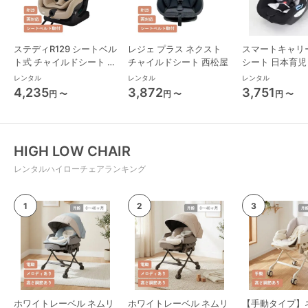
ステディR129 シートベル
レジェ プラス ネクスト
スマートキャリ
ト式 チャイルドシート ジ
チャイルドシート 西松屋
シート 日本育児
ョイー(joie)
レンタル
レンタル
レンタル
4,235
3,872
3,751
円 〜
円 〜
円 〜
HIGH LOW CHAIR
レンタルハイローチェアランキング
ホワイトレーベル ネムリ
ホワイトレーベル ネムリ
【手動タイプ】