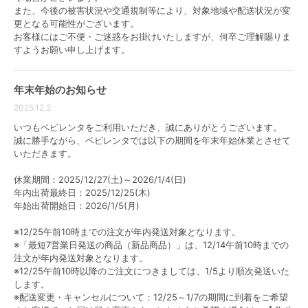
ベビーベッドを選ぶ際は以下の点をチェックしておく
また、今後の被害状況や交通規制等により、対象地域や配送状況が変
更となる可能性がございます。
と良いでしょう。
お客様にはご不便・ご迷惑をお掛けいたしますが、何卒ご理解賜りま
すようお願い申し上げます。
・サイズ
・床板の高さ
・柵の開き方（ドア式・スライド式など）
年末年始のお知らせ
・収納棚があるか
2025.12.2
・移動性（キャスター付・折りたたみ可能など）
・生産国（日本製・海外製）
いつもベビレンタをご利用いただき、誠にありがとうございます。
・PSCマーク(国が定めた安全基準)がついているか
誠に勝手ながら、ベビレンタでは以下の期間を年末年始休業とさせて
いただきます。
休業期間：2025/12/27(土)～2026/1/4(日)
年内出荷最終日：2025/12/25(木)
特定製品は、安全基準に従い国が管理する製
年始出荷開始日：2026/1/5(月)
品で、特定保守製品は定期点検が必要なもの
です。
※12/25午前10時までの注文が年内発送対象となります。
引用：
東京くらしWEB
※「最短7営業日発送の商品（新品商品）」は、12/14午前10時までの
注文が年内発送対象となります。
※12/25午前10時以降のご注文につきましては、1/5より順次発送いた
します。
※配送変更・キャンセルについて：12/25～1/7の期間に到着をご希望
ベビーベッドは商品によってサイズや移動性などが大