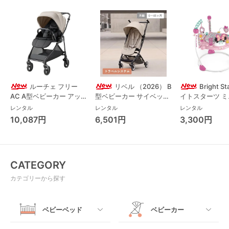
ルーチェ フリー
リベル （2026） B
Bright S
AC A型ベビーカー アッ
型ベビーカー サイベック
イトスターツ 
プリカ(Aprica) A型ベビ
ス(cybex)
ス フォーエバー
レンタル
レンタル
レンタル
ーカー アップリカ
レンド ジャンパ
10,087円
6,501円
3,300円
(Aprica)
パルー キッズツ
(Kids2)
CATEGORY
カテゴリーから探す
ベビーベッド
ベビーカー