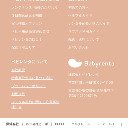
メンテナンス･清掃のこだわり
初めての方へ
３日間返品返金補償
ヘルプ＆ガイド
安心補償オプション
レンタル延長と購入ガイド
ベビー用品高価Web買取
サブスク利用ガイド
ベビレンタの口コミ
配送・送料について
配送可能エリア
お問い合わせ
ベビレンタについて
会社概要
株式会社ベビレンタ
特定商取引法に基づく表記
営業時間：平日10:00~17:00
プライバシーポリシー
東京都公安委員会 古物商許可
利用規約
第30112190674号
レンタル契約に関する注意事項
通知書
関連会社
株式会社ビーボ
BELTA
パルクレール
RE:アールイー