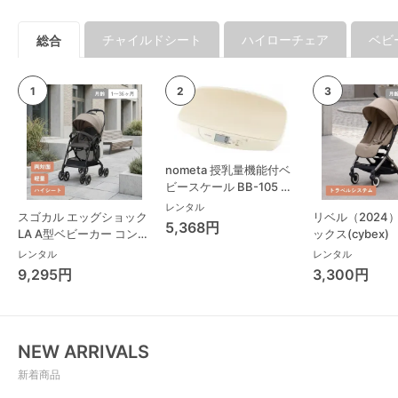
チャイルドシート
ハイローチェア
ベビ
総合
nometa 授乳量機能付ベ
ビースケール BB-105 タ
ニタ(TANITA) ベビースケ
レンタル
スゴカル エッグショック
リベル（2024
ール・体重計
5,368円
LA A型ベビーカー コンビ
ックス(cybex)
(Combi)
レンタル
レンタル
9,295円
3,300円
NEW ARRIVALS
新着商品