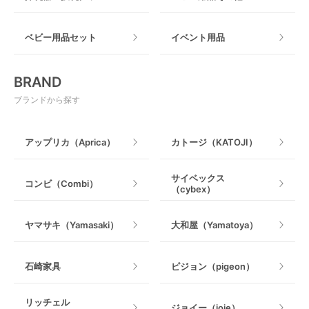
マット製
ねじとめタイプ
おもちゃのサブスク
すべて
ベビー用品セット
イベント用品
おもちゃ
電動搾乳器
BRAND
ベビージム
授乳グッズ・ママ用品
ブランドから探す
手押し車・歩行器
アップリカ（Aprica）
カトージ（KATOJI）
乗用玩具・乗り物
サイベックス
コンビ（Combi）
（cybex）
室内遊具
ヤマサキ（Yamasaki）
大和屋（Yamatoya）
石崎家具
ピジョン（pigeon）
リッチェル
ジョイー（joie）