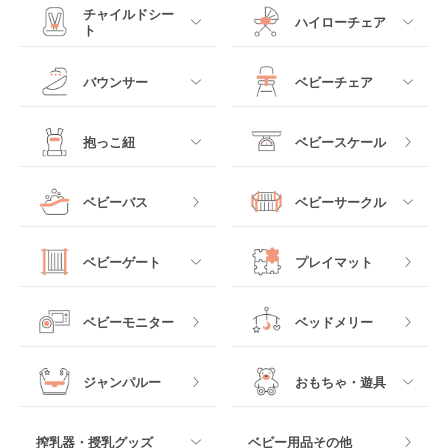
すべて
すべて
チャイルドシー
ハイローチェア
ト
ミニサイズベビーベッ
A型ベビーカー
ド
すべて
すべて
バウンサー
ベビーチェア
レギュラーサイズベビ
B型ベビーカー
ーベッド
ベビーシート
電動ハイローチェア
すべて
すべて
抱っこ紐
ベビースケール
ベッドインベッド
二人乗りベビーカー
チャイルドシート
手動ハイローチェア
電動タイプ
ハイチェア
すべて
ベビーバス
ベビーサークル
クーファン
ベビーカーその他
ジュニアシート
バウンシングタイプ
ローチェア
抱っこ紐・おんぶ紐
すべて
マットレス・布団
チャイルドシートその
ベビーゲート
プレイマット
他
ロッキングタイプ
テーブルチェア
スリング
プラスチック製
すべて
ベビーベッドその他
ベビーモニター
ベッドメリー
ヒップシート
メッシュ製
おくだけタイプ
ジャンパルー
おもちゃ・遊具
抱っこ紐その他
木製
つっぱりタイプ
すべて
搾乳器・授乳グッズ
ベビー用品その他