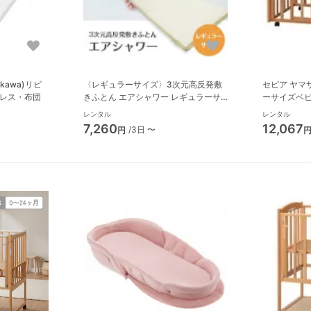
kawa)リビ
〈レギュラーサイズ〉3次元高反発敷
セピア ヤマサキ(Yamasaki) レギュラ
トレス・布団
きふとん エアシャワー レギュラーサ
ーサイズベ
イズ(70×120cm) マットレス・布団
レンタル
レンタル
竹元産興
7,260
12,067
/3日 〜
円