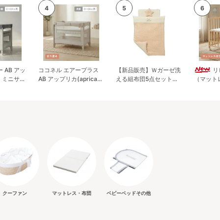
 AB アッ
ココネル エアープラス
【新品販売】Ｗガーゼ洗
リ
a) ミニサイ
AB アップリカ(aprica)
える組布団5点セット
（マット
ベビーベ
ミニサイズ/コンパクト
70×120センチ マットレ
ニサイズ
ベビーベッド
ス・布団 竹元産興
ビーベッ
(takemotosankou)
(Yamato
クーファン
マットレス・布団
ベビーベッドその他