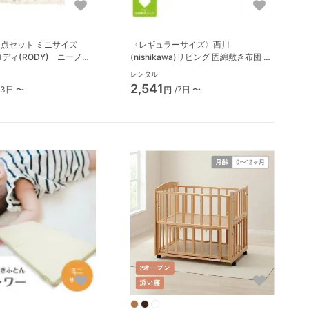
8点セット ミニサイズ
〈レギュラーサイズ〉西川
 ロディ(RODY) ニーノニ
(nishikawa)リビング 固綿敷き布団 マ
nino nino マットレス・布
ットレス・布団 70cm×120cm
レンタル
2,541
/3日 〜
/7日 〜
円