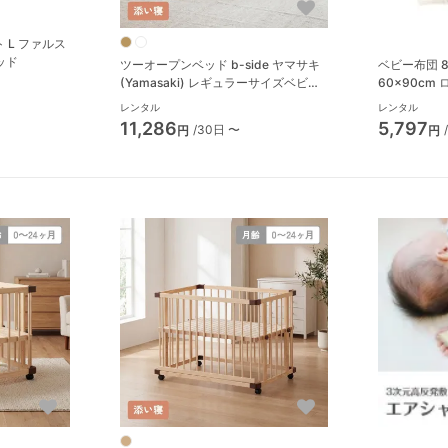
 L ファルス
ベッド
ツーオープンベッド b-side ヤマサキ
ベビー布団 
(Yamasaki) レギュラーサイズベビー
60×90cm
ベッド
ーノ Rody 
レンタル
レンタル
団
11,286
5,797
/30日 〜
円
円