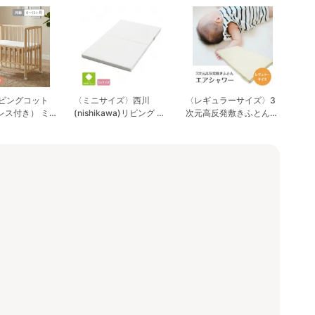
ビングコット
〈ミニサイズ〉西川
〈レギュラーサイズ〉3
レス付き） ミ
(nishikawa)リビング 固
次元高反発敷きふとん
・コンパクトベ
綿敷き布団 マットレ
エアシャワー レギュラ
ド 大和屋
ス・布団
ーサイズ(70×120cm)
ya)
マットレス・布団 竹元
産興