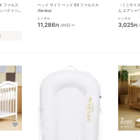
オ ファルス
ベッド サイド ベッド 03 ファルスカ
〈ミニサイ
/コンパクトベ
(farska)
ん エアシャ
(60×90c
レンタル
レンタル
興
11,286
3,025
/30日 〜
円
円
額