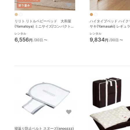
リリト リトルベビーベッド 大和屋
ハイタイプベッド ハイクラウ
(Yamatoya) ミニサイズ/コンパクトベ
サキ(Yamasaki) レギ
ビーベッド
ビーベッド
レンタル
レンタル
6,556
9,834
/30日 〜
/30日 〜
円
円
寝返り防止ベルト スヌーズ(snoozzz)