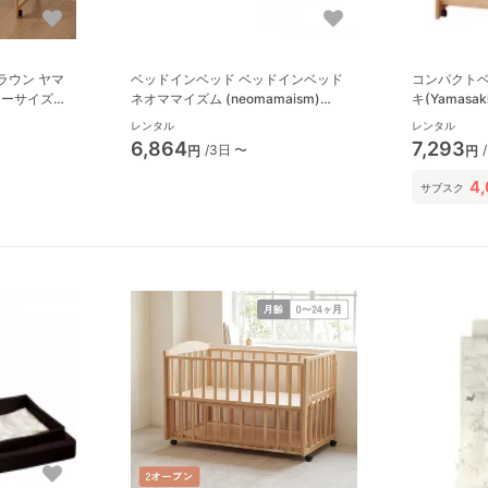
ン ヤマ
ベッドインベッド ベッドインベッド
コンパクトベ
ュラーサイズベ
ネオママイズム (neomamaism)
キ(Yamas
R003
ベビーベッ
レンタル
レンタル
6,864
7,293
/3日 〜
円
円
4
サブスク