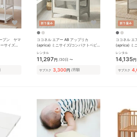
ープン ヤマ
ココネル エアー AB アップリカ
ココネル エ
ュラーサイズベ
(aprica) ミニサイズ/コンパクトベビ
(aprica
ーベッド
ーベッド
レンタル
レンタル
11,297
14,135
/30日 〜
円
円
3,300
4
額
/月額
円
サブスク
サブスク