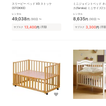
スリーピー ベッド V3 ストッケ
ミニジョイントベッド ネ
(STOKKE)
カ(farska) ミニサイズ
ビーベッド
レンタル
レンタル
49,038
8,635
/30日 〜
/30日 〜
円
円
13,400
3,300
/月額
/月
円
円
サブスク
サブスク