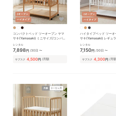
コンパクトベッド ツーオープン ヤマ
ハイタイプベッド ツーオ
サキ(Yamasaki) ミニサイズ/コンパク
サキ(Yamasaki) レギ
トベビーベッド
ビーベッド
レンタル
レンタル
7,898
7,150
/30日 〜
/30日 〜
円
円
4,500
4,300
/月額
/月
円
円
サブスク
サブスク