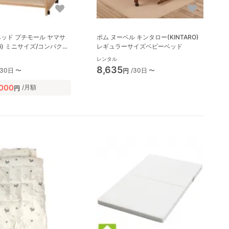
ッド プチモール ヤマサ
ポム ヌーベル キンタロー(KINTARO)
aki) ミニサイズ/コンパクト
レギュラーサイズベビーベッド
ド
レンタル
8,635
/30日 〜
/30日 〜
円
,000
/月額
円