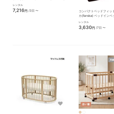
レンタル
7,216
/3日 〜
円
コンパクトベッドフィット
カ(farska) ベッドイン
レンタル
3,630
/7日 〜
円