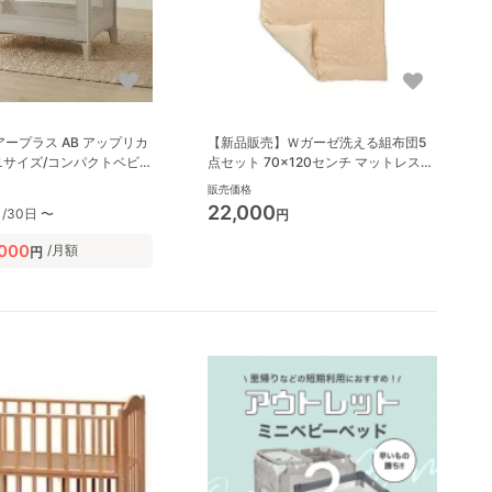
アープラス AB アップリカ
【新品販売】Ｗガーゼ洗える組布団5
) ミニサイズ/コンパクトベビ
点セット 70×120センチ マットレス・
布団 竹元産興(takemotosankou)
販売価格
22,000
/30日 〜
円
,000
/月額
円