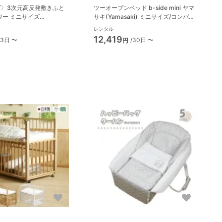
ズ〉3次元高反発敷きふと
ツーオープンベッド b-side mini ヤマ
ワー ミニサイズ
サキ(Yamasaki) ミニサイズ/コンパク
m) マットレス・布団 竹元産
トベビーベッド
レンタル
12,419
/3日 〜
/30日 〜
円