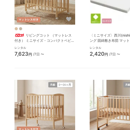
リビングコット （マットレス
〈ミニサイズ〉西川(nishi
付き） ミニサイズ・コンパクトベビー
ング 固綿敷き布団 マッ
ベッド 大和屋(Yamatoya)
レンタル
レンタル
7,623
2,420
/7日 〜
/7日 〜
円
円