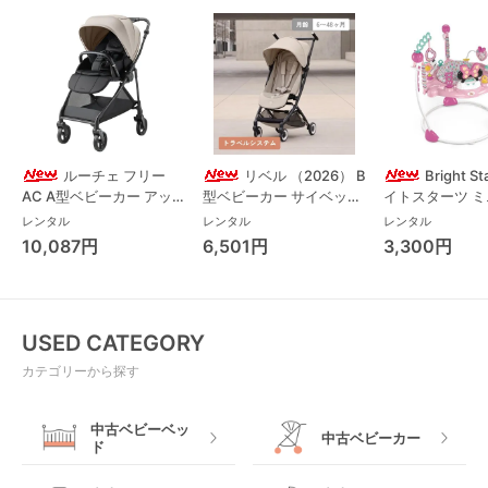
ルーチェ フリー
リベル （2026） B
Bright S
AC A型ベビーカー アッ
型ベビーカー サイベック
イトスターツ 
プリカ(Aprica) A型ベビ
ス(cybex)
ス フォーエバー
レンタル
レンタル
レンタル
ーカー アップリカ
レンド ジャンパ
10,087円
6,501円
3,300円
(Aprica)
パルー キッズツ
(Kids2)
USED CATEGORY
カテゴリーから探す
中古ベビーベッ
中古ベビーカー
ド