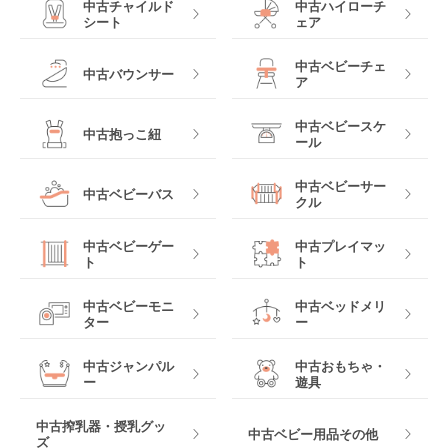
中古チャイルド
中古ハイローチ
シート
ェア
中古ベビーチェ
中古バウンサー
ア
中古ベビースケ
中古抱っこ紐
ール
中古ベビーサー
中古ベビーバス
クル
中古ベビーゲー
中古プレイマッ
ト
ト
中古ベビーモニ
中古ベッドメリ
ター
ー
中古ジャンパル
中古おもちゃ・
ー
遊具
中古搾乳器・授乳グッ
中古ベビー用品その他
ズ