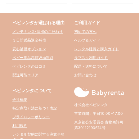
ベビレンタが選ばれる理由
ご利用ガイド
メンテナンス･清掃のこだわり
初めての方へ
３日間返品返金補償
ヘルプ＆ガイド
安心補償オプション
レンタル延長と購入ガイド
ベビー用品高価Web買取
サブスク利用ガイド
ベビレンタの口コミ
配送・送料について
配送可能エリア
お問い合わせ
ベビレンタについて
会社概要
株式会社ベビレンタ
特定商取引法に基づく表記
営業時間：平日10:00~17:00
プライバシーポリシー
東京都公安委員会 古物商許可
利用規約
第30112190674号
レンタル契約に関する注意事項