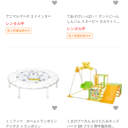
アニマルマーチ エドインター
てあそびいっぱい！ テントにへん
しんジム スヌーピー タカラトミー
レンタル中
（TAKARA TOMY）
レンタル中
再入荷通知受付中
再入荷通知受付中
ミッフィー ホームトランポリン
くまのプーさん おりたたみキッズ
アイデス トランポリン
パーク EX プラス 野中製作所