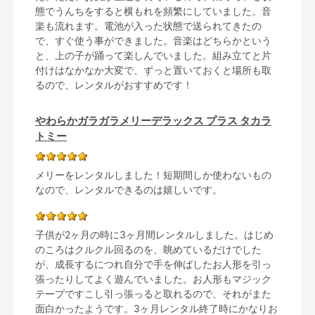
態でうんちをすると横もれを頻繁にしていました。音
楽も流れます。電池が入った状態で送られてきたの
で、すぐ使う事ができました。音楽はどちらかという
と、上の子が踊って楽しんでいました。組み立てと片
付けはなかなか大変で、ずっと置いておくと場所も取
るので、レンタルがおすすめです！
やわらかガラガラメリーデラックス プラス タカラ
トミー
メリーをレンタルしました！短期間しか使わないもの
なので、レンタルできるのは嬉しいです。
子供が2ヶ月の時に3ヶ月間レンタルしました。はじめ
のころはクルクル回るのを、眺めているだけでした
が、成長するにつれ自分で手を伸ばしたお人形を引っ
張ったりしてよく遊んでいました。お人形もマジック
テープですこし引っ張っると取れるので、それがまた
面白かったようです。3ヶ月レンタル終了時にかなりお