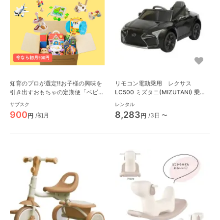
知育のプロが選定!!お子様の興味を
リモコン電動乗用 レクサス
引き出すおもちゃの定期便「ベビレ
LC500 ミズタニ(MIZUTANI) 乗用
ンタ・トイ」
玩具・バルーン遊具
サブスク
レンタル
900
8,283
/初月
/3日 〜
円
円