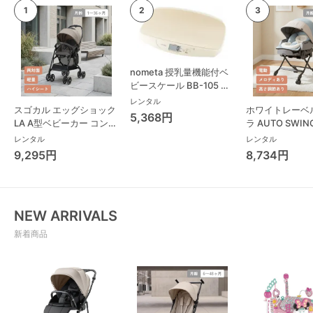
nometa 授乳量機能付ベ
ビースケール BB-105 タ
ニタ(TANITA) ベビースケ
レンタル
スゴカル エッグショック
ホワイトレーベ
ール・体重計
5,368円
LA A型ベビーカー コンビ
ラ AUTO SWING
(Combi)
Long スリープ
レンタル
レンタル
コンビ(Combi)
9,295円
8,734円
チェア・ベビー
NEW ARRIVALS
新着商品