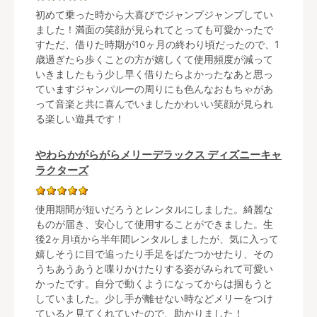
初めて乗った時から大喜びでジャンプジャンプしてい
ました！満面の笑顔が見られてとっても可愛かったで
すただ、借りた時期が10ヶ月の終わり頃だったので、1
歳過ぎたら歩くことの方が嬉しくて使用頻度が減って
いきましたもう少し早く借りたらよかったなあと思っ
ていますジャンパルーの周りにも色んなおもちゃがあ
って音楽と共に喜んでいましたかわいい笑顔が見られ
る楽しい遊具です！
やわらかがらがらメリーデラックス ディズニーキャ
ラクターズ
使用期間が短いだろうとレンタルにしました。綺麗な
ものが届き、安心して使用することができました。生
後2ヶ月頃から半年間レンタルしましたが、気に入って
嬉しそうに目で追ったり手足をばたつかせたり、その
うちあうあうと喋りかけたりする姿がみられて可愛い
かったです。自分で動くようになってからは掴もうと
していました。少し手が離せない時などメリーをつけ
ていると見てくれていたので、助かりました！