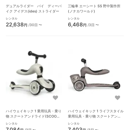
デュアルライダー バイ ディーバ
三輪車 エーシート SS 野中製作所
イク アイデス(ides) ストライダー
(ノナカワールド)
レンタル
レンタル
22,638
6,468
/30日 〜
/3日 〜
円
円
ハイウェイキック 1 乗用玩具・乗り
ハイウェイキック 1 ライフスタイル
物 スクートアンドライド(SCOOT
乗用玩具・乗り物 スクートアンド
AND RIDE)
ライド(SCOOT AND RIDE)
レンタル
レンタル
7,084
7,403
/3日 〜
/3日 〜