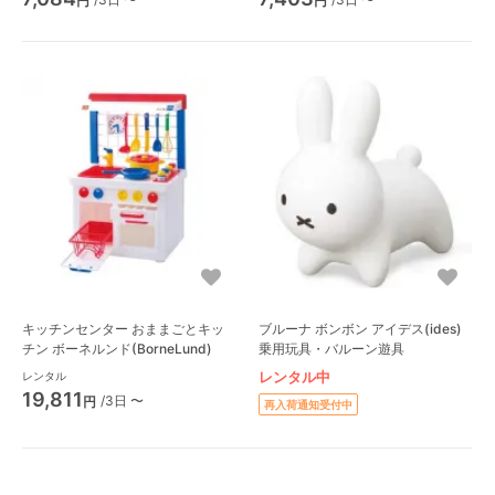
円
円
キッチンセンター おままごとキッ
ブルーナ ボンボン アイデス(ides)
チン ボーネルンド(BorneLund)
乗用玩具・バルーン遊具
レンタル中
レンタル
19,811
/3日 〜
円
再入荷通知受付中