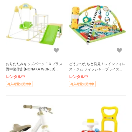
おりたたみキッズパークＥＸプラス
どうぶつたちと発見！レインフォレ
野中製作所(NONAKA WORLD) ジ
ストジム フィッシャープライス
ャングルジム
(FisherPrice)
レンタル中
レンタル中
再入荷通知受付中
再入荷通知受付中