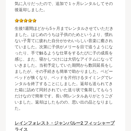
気に入りだったので、追加で１ヶ月レンタルしてその
後返却しました。
生後1週間ほどから5ヶ月までレンタルさせていただき
ました。はじめのうちは子供のためというより、慣れ
ない子育てに疲れた自分がかわいらしい音楽に癒され
ていました。次第に子供がメリーを目で追うようにな
ったり、手で触るような仕草をするたびに子の成長を
感じ、また、寝かしつけには大切なアイテムになって
いきました。当初予定していた期間から数回延長をし
ましたが、その手続きも簡単で助かりました。ベビー
ベッドが狭くなり、ベッドを片付けるタイミングでレ
ンタルを終了することにしました。返却も送られてき
た箱に詰めて同封されていた送り状で集荷してもらう
だけなので簡単です。長い間レンタルありがとうござ
いました。返却はしたものの、思い出の品となりまし
た。
レインフォレスト・ジャンパルー2 フィッシャープ
ライス