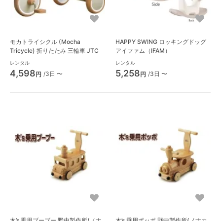
モカトライシクル (Mocha
HAPPY SWING ロッキングドッグ
Tricycle) 折りたたみ 三輪車 JTC
アイファム（IFAM）
レンタル
レンタル
4,598
5,258
/3日 〜
/3日 〜
円
円
木’s 乗用ブーブー 野中製作所(ノナ
木’s 乗用ポッポ 野中製作所(ノナカ