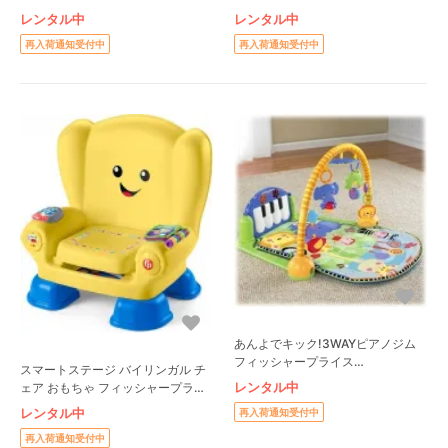
(NONAKA WORLD) ジャングルジ
レンタル中
レンタル中
ム
再入荷通知受付中
再入荷通知受付中
あんよでキック!3WAYピアノジム
フィッシャープライス
スマートステージ バイリンガル チ
(FisherPrice) ベビージム
レンタル中
ェア おもちゃ フィッシャープライ
ス(Fisher Price)
レンタル中
再入荷通知受付中
再入荷通知受付中