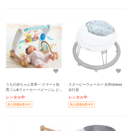
うちの赤ちゃん世界一 スマート知
スヌーピーウォーカー 永和(eiwa)
育ジム&ウォーカー ベビージム ピ
歩行器
ープル(People)
レンタル中
レンタル中
再入荷通知受付中
再入荷通知受付中