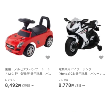
乗用 メルセデスベンツ ＳＬＳ
電動乗用バイク ホンダ
ＡＭＧ 野中製作所 乗用玩具・バル
(Honda)CB 乗用玩具・バルーン遊
ーン遊具
具
レンタル
レンタル
8,492
8,778
/30日 〜
/3日 〜
円
円