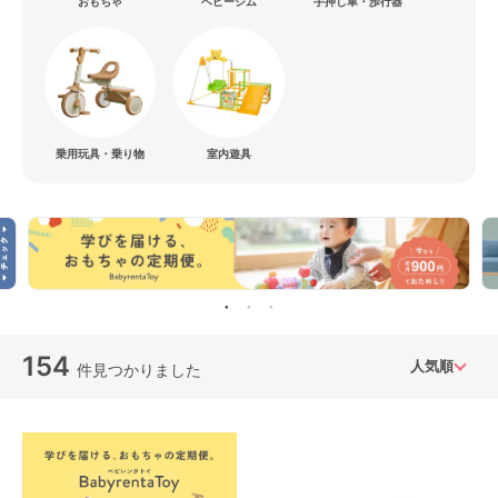
おもちゃ
ベビージム
手押し車・歩行器
乗用玩具・乗り物
室内遊具
154
件見つかりました