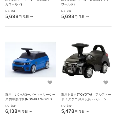
カワールド)
ワールド)
レンタル
レンタル
5,698
5,698
/3日 〜
/3日 〜
円
円
乗用 レンジローバーキャリーケー
乗用トヨタ(TOYOTA) アルファー
ス 野中製作所(NONAKA WORLD)
ド ミズタニ 乗用玩具・バルーン遊
乗用玩具・バルーン遊具
具
レンタル
レンタル
6,138
5,478
/3日 〜
/3日 〜
円
円