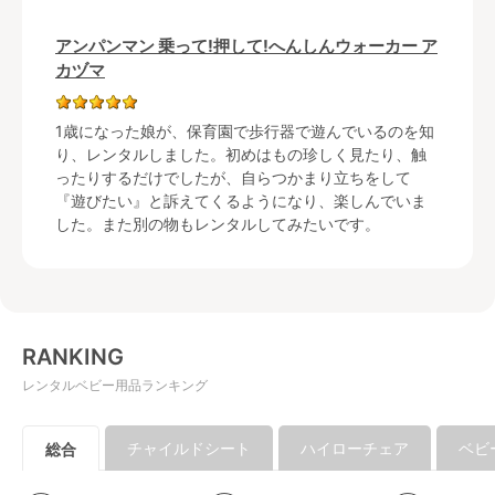
アンパンマン 乗って!押して!へんしんウォーカー ア
カヅマ
1歳になった娘が、保育園で歩行器で遊んでいるのを知
り、レンタルしました。初めはもの珍しく見たり、触
ったりするだけでしたが、自らつかまり立ちをして
『遊びたい』と訴えてくるようになり、楽しんでいま
した。また別の物もレンタルしてみたいです。
RANKING
レンタルベビー用品ランキング
チャイルドシート
ハイローチェア
ベビ
総合