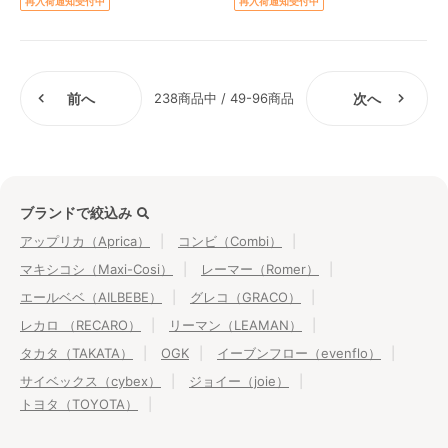
再入荷通知受付中
再入荷通知受付中
前へ
238商品中 / 49-96商品
次へ
ブランドで絞込み
アップリカ（Aprica）
コンビ（Combi）
マキシコシ（Maxi-Cosi）
レーマー（Romer）
エールベベ（AILBEBE）
グレコ（GRACO）
レカロ （RECARO）
リーマン（LEAMAN）
タカタ（TAKATA）
OGK
イーブンフロー（evenflo）
サイベックス（cybex）
ジョイー（joie）
トヨタ（TOYOTA）