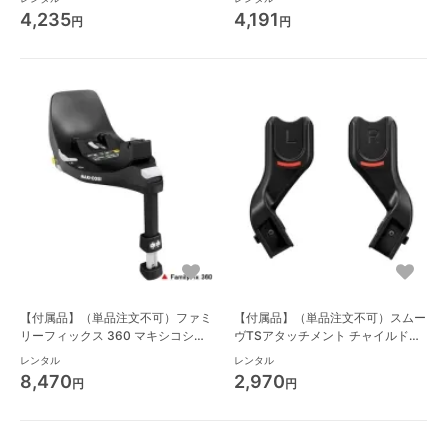
ト小物
(cybex)
4,235
4,191
円
円
【付属品】（単品注文不可）ファミ
【付属品】（単品注文不可）スムー
リーフィックス 360 マキシコシ
ヴTSアタッチメント チャイルドシ
(Maxi-Cosi) チャイルドシート小物
ート小物 アップリカ(aprica)
レンタル
レンタル
8,470
2,970
円
円