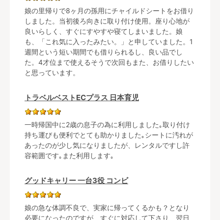
娘の里帰りで8ヶ月の孫用にチャイルドシートをお借り
しました。当初後ろ向きに取り付け使用。座り心地が
良いらしく、すぐにすやすや寝てしまいました。娘
も、「これ気に入ったみたい。」と申していました。1
週間という短い期間でも借りられるし、良い品でし
た。4才位まで使えるそうで次回もまた、お借りしたい
と思っています。
トラベルベストECプラス 日本育児
一時帰国中に2歳の息子の為に利用しました｡取り付け
持ち運びも便利でとても助かりました｡シートに汚れが
あったのが少し気になりましたが、レンタルですし許
容範囲です｡また利用します｡
グッドキャリー 一台3役 コンビ
娘の急な体調不良で、実家に帰ってくるかも？となり
必要になったのですが、すぐに対応して下さり、翌日