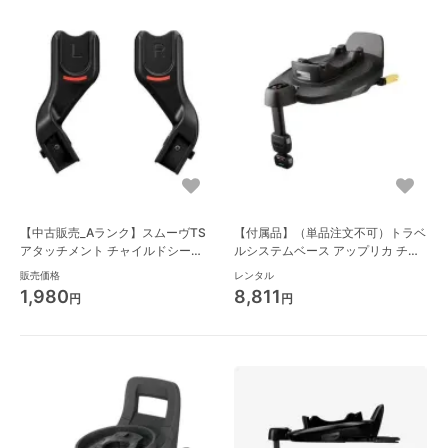
【中古販売_Aランク】スムーヴTS
【付属品】（単品注文不可）トラベ
アタッチメント チャイルドシート
ルシステムベース アップリカ チャ
小物 アップリカ(aprica)
イルドシート小物
販売価格
レンタル
1,980
8,811
円
円