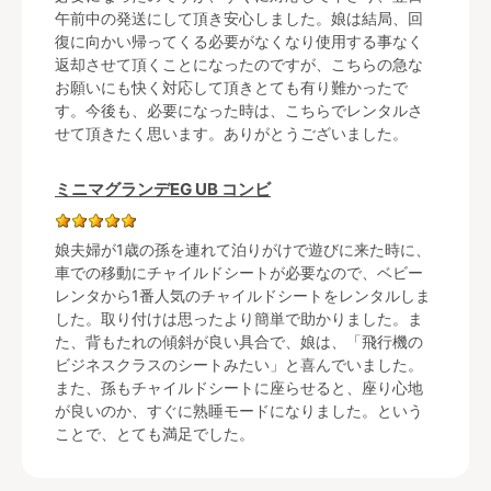
午前中の発送にして頂き安心しました。娘は結局、回
復に向かい帰ってくる必要がなくなり使用する事なく
返却させて頂くことになったのですが、こちらの急な
お願いにも快く対応して頂きとても有り難かったで
す。今後も、必要になった時は、こちらでレンタルさ
せて頂きたく思います。ありがとうございました。
ミニマグランデEG UB コンビ
娘夫婦が1歳の孫を連れて泊りがけで遊びに来た時に、
車での移動にチャイルドシートが必要なので、ベビー
レンタから1番人気のチャイルドシートをレンタルしま
した。取り付けは思ったより簡単で助かりました。ま
た、背もたれの傾斜が良い具合で、娘は、「飛行機の
ビジネスクラスのシートみたい」と喜んでいました。
また、孫もチャイルドシートに座らせると、座り心地
が良いのか、すぐに熟睡モードになりました。という
ことで、とても満足でした。