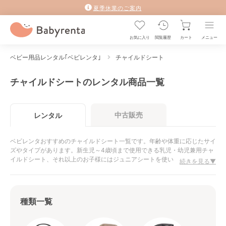
夏季休業のご案内
お気に入り
閲覧履歴
カート
メニュー
ベビー用品レンタル｢ベビレンタ｣
チャイルドシート
チャイルドシートのレンタル商品一覧
中古販売
レンタル
ベビレンタおすすめのチャイルドシート一覧です。年齢や体重に応じたサイ
ズやタイプがあります。新生児～4歳頃まで使用できる乳児・幼児兼用チャ
イルドシート、それ以上のお子様にはジュニアシートを使います。ベビーシ
続きを見る▼
ートは新生児～1歳頃までと使用期間は短いのですが、新生児の体にピッタ
リと合う設計で作られています。
種類一覧