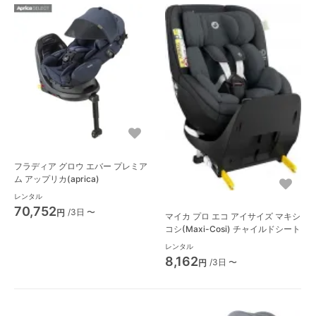
フラディア グロウ エバー プレミア
ム アップリカ(aprica)
レンタル
70,752
/3日 〜
円
マイカ プロ エコ アイサイズ マキシ
コシ(Maxi-Cosi) チャイルドシート
レンタル
8,162
/3日 〜
円