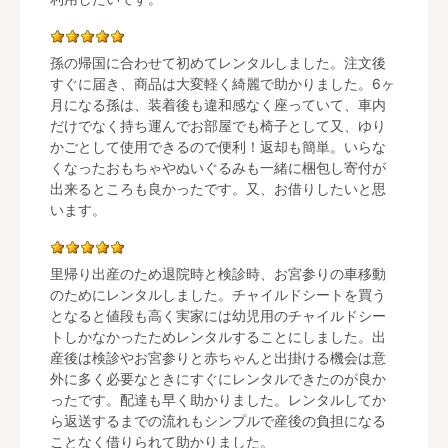
孫の帰国に合わせて初めてレンタルしました。注文後
すぐに届き、商品は大変軽く綺麗で助かりました。6ヶ
月になる孫は、装着後も違和感なく座っていて、車内
だけでなく持ち運んでお部屋でも椅子として又、ゆり
かごとして使用できるので便利！返却も簡単。いらな
くなったおもちゃやぬいぐるみも一緒に梱包し寄付が
出来るところも良かったです。又、お借りしたいと思
います。
里帰り出産のため退院時と検診時、お宮参りの車移動
のためにレンタルしました。チャイルドシートを買う
となると値段も高く実家には幼児用のチャイルドシー
トしかなかったためレンタルすることにしました。出
産後は検診やお宮参りと赤ちゃんと出掛ける機会は意
外に多く必要なときにすぐにレンタルできたのが良か
ったです。配達も早く助かりました。レンタルしてか
ら返送するまでの流れもシンプルで産後の負担になる
ことなく借りられて助かりました。