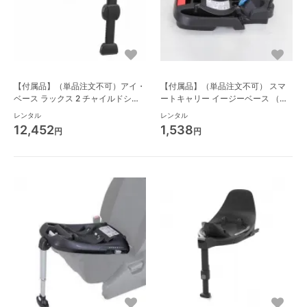
【付属品】（単品注文不可）アイ・
【付属品】（単品注文不可） スマ
ベース ラックス 2 チャイルドシー
ートキャリー イージーベース （シ
ト小物 ジョイー(joie)
ートベルト固定） チャイルドシー
レンタル
レンタル
トその他 日本育児
12,452
1,538
円
円